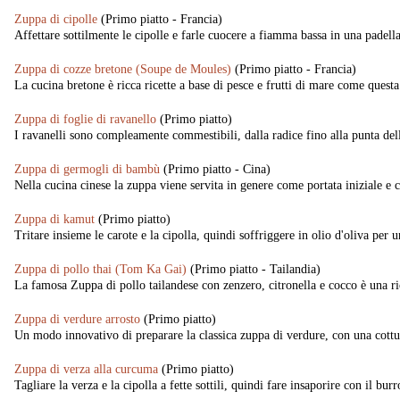
Zuppa di cipolle
(Primo piatto - Francia)
Affettare sottilmente le cipolle e farle cuocere a fiamma bassa in una padell
Zuppa di cozze bretone (Soupe de Moules)
(Primo piatto - Francia)
La cucina bretone è ricca ricette a base di pesce e frutti di mare come quest
Zuppa di foglie di ravanello
(Primo piatto)
I ravanelli sono compleamente commestibili, dalla radice fino alla punta dell
Zuppa di germogli di bambù
(Primo piatto - Cina)
Nella cucina cinese la zuppa viene servita in genere come portata iniziale e c
Zuppa di kamut
(Primo piatto)
Tritare insieme le carote e la cipolla, quindi soffriggere in olio d'oliva per
Zuppa di pollo thai (Tom Ka Gai)
(Primo piatto - Tailandia)
La famosa Zuppa di pollo tailandese con zenzero, citronella e cocco è una rice
Zuppa di verdure arrosto
(Primo piatto)
Un modo innovativo di preparare la classica zuppa di verdure, con una cottur
Zuppa di verza alla curcuma
(Primo piatto)
Tagliare la verza e la cipolla a fette sottili, quindi fare insaporire con il bur