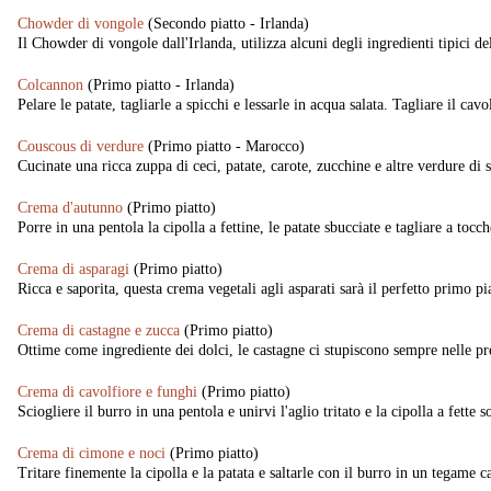
Chowder di vongole
(Secondo piatto - Irlanda)
Il Chowder di vongole dall'Irlanda, utilizza alcuni degli ingredienti tipici de
Colcannon
(Primo piatto - Irlanda)
Pelare le patate, tagliarle a spicchi e lessarle in acqua salata. Tagliare il cavol
Couscous di verdure
(Primo piatto - Marocco)
Cucinate una ricca zuppa di ceci, patate, carote, zucchine e altre verdure di 
Crema d'autunno
(Primo piatto)
Porre in una pentola la cipolla a fettine, le patate sbucciate e tagliare a tocchet
Crema di asparagi
(Primo piatto)
Ricca e saporita, questa crema vegetali agli asparati sarà il perfetto primo p
Crema di castagne e zucca
(Primo piatto)
Ottime come ingrediente dei dolci, le castagne ci stupiscono sempre nelle pre
Crema di cavolfiore e funghi
(Primo piatto)
Sciogliere il burro in una pentola e unirvi l'aglio tritato e la cipolla a fette 
Crema di cimone e noci
(Primo piatto)
Tritare finemente la cipolla e la patata e saltarle con il burro in un tegame 