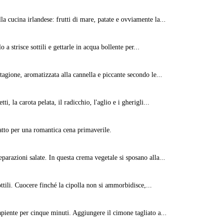
lla cucina irlandese: frutti di mare, patate e ovviamente la...
o a strisce sottili e gettarle in acqua bollente per...
stagione, aromatizzata alla cannella e piccante secondo le...
ti, la carota pelata, il radicchio, l'aglio e i gherigli...
iatto per una romantica cena primaverile.
parazioni salate. In questa crema vegetale si sposano alla...
sottili. Cuocere finché la cipolla non si ammorbidisce,...
capiente per cinque minuti. Aggiungere il cimone tagliato a...