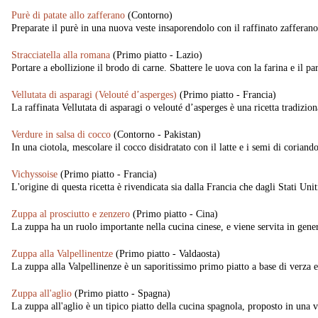
Purè di patate allo zafferano
(Contorno)
Preparate il purè in una nuova veste insaporendolo con il raffinato zafferano
Stracciatella alla romana
(Primo piatto - Lazio)
Portare a ebollizione il brodo di carne. Sbattere le uova con la farina e il pa
Vellutata di asparagi (Velouté d’asperges)
(Primo piatto - Francia)
La raffinata Vellutata di asparagi o velouté d’asperges è una ricetta tradizio
Verdure in salsa di cocco
(Contorno - Pakistan)
In una ciotola, mescolare il cocco disidratato con il latte e i semi di coriando
Vichyssoise
(Primo piatto - Francia)
L'origine di questa ricetta è rivendicata sia dalla Francia che dagli Stati Uniti
Zuppa al prosciutto e zenzero
(Primo piatto - Cina)
La zuppa ha un ruolo importante nella cucina cinese, e viene servita in genere
Zuppa alla Valpellinentze
(Primo piatto - Valdaosta)
La zuppa alla Valpellinenze è un saporitissimo primo piatto a base di verza e 
Zuppa all'aglio
(Primo piatto - Spagna)
La zuppa all'aglio è un tipico piatto della cucina spagnola, proposto in una v