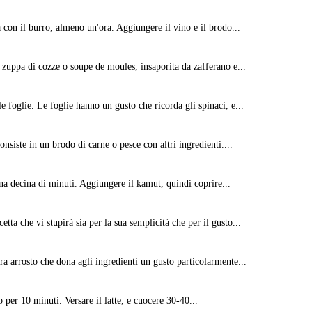
a con il burro, almeno un'ora. Aggiungere il vino e il brodo...
a zuppa di cozze o soupe de moules, insaporita da zafferano e...
e foglie. Le foglie hanno un gusto che ricorda gli spinaci, e...
onsiste in un brodo di carne o pesce con altri ingredienti....
 una decina di minuti. Aggiungere il kamut, quindi coprire...
tta che vi stupirà sia per la sua semplicità che per il gusto...
a arrosto che dona agli ingredienti un gusto particolarmente...
ro per 10 minuti. Versare il latte, e cuocere 30-40...