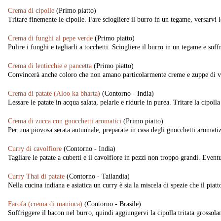
Crema di cipolle
(Primo piatto)
Tritare finemente le cipolle. Fare sciogliere il burro in un tegame, versarvi
Crema di funghi al pepe verde
(Primo piatto)
Pulire i funghi e tagliarli a tocchetti. Sciogliere il burro in un tegame e soff
Crema di lenticchie e pancetta
(Primo piatto)
Convincerà anche coloro che non amano particolarmente creme e zuppe di ver
Crema di patate (Aloo ka bharta)
(Contorno - India)
Lessare le patate in acqua salata, pelarle e ridurle in purea. Tritare la cipolla
Crema di zucca con gnocchetti aromatici
(Primo piatto)
Per una piovosa serata autunnale, preparate in casa degli gnocchetti aromatiz
Curry di cavolfiore
(Contorno - India)
Tagliare le patate a cubetti e il cavolfiore in pezzi non troppo grandi. Event
Curry Thai di patate
(Contorno - Tailandia)
Nella cucina indiana e asiatica un curry è sia la miscela di spezie che il piat
Farofa (crema di manioca)
(Contorno - Brasile)
Soffriggere il bacon nel burro, quindi aggiungervi la cipolla tritata grossol