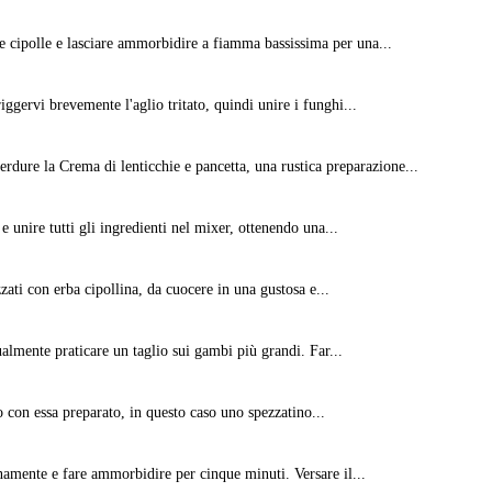
 le cipolle e lasciare ammorbidire a fiamma bassissima per una...
riggervi brevemente l'aglio tritato, quindi unire i funghi...
dure la Crema di lenticchie e pancetta, una rustica preparazione...
 e unire tutti gli ingredienti nel mixer, ottenendo una...
zati con erba cipollina, da cuocere in una gustosa e...
ualmente praticare un taglio sui gambi più grandi. Far...
to con essa preparato, in questo caso uno spezzatino...
anamente e fare ammorbidire per cinque minuti. Versare il...