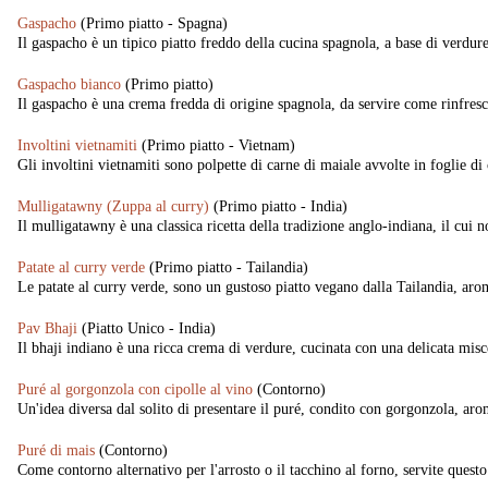
Gaspacho
(Primo piatto - Spagna)
Il gaspacho è un tipico piatto freddo della cucina spagnola, a base di verdure
Gaspacho bianco
(Primo piatto)
Il gaspacho è una crema fredda di origine spagnola, da servire come rinfresc
Involtini vietnamiti
(Primo piatto - Vietnam)
Gli involtini vietnamiti sono polpette di carne di maiale avvolte in foglie di
Mulligatawny (Zuppa al curry)
(Primo piatto - India)
Il mulligatawny è una classica ricetta della tradizione anglo-indiana, il cui n
Patate al curry verde
(Primo piatto - Tailandia)
Le patate al curry verde, sono un gustoso piatto vegano dalla Tailandia, arom
Pav Bhaji
(Piatto Unico - India)
Il bhaji indiano è una ricca crema di verdure, cucinata con una delicata miscel
Puré al gorgonzola con cipolle al vino
(Contorno)
Un'idea diversa dal solito di presentare il puré, condito con gorgonzola, aro
Puré di mais
(Contorno)
Come contorno alternativo per l'arrosto o il tacchino al forno, servite questo