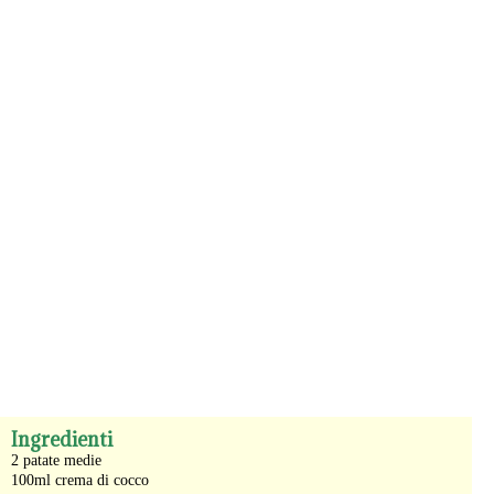
-
Ingredienti
2 patate medie
100ml crema di cocco