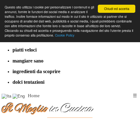
Questo sito utilizza i cookie per personalizzare i contenuti e gli
Chiudi ed accetta
annunci, fornire le funzioni dei social media e analizzare il
traffico. Inoltre fornisce informazioni sul modo in cui il sito è utilizzato ai partner che si
occupano di analisi dei dati web, pubblicità e social media, i quali potrebbero combinarle
con altre informazioni che fornite loro o raccolte in base all'utilizzo dei loro servizi.
cucina dal mondo
Cliccando su chiudi ed accetta e proseguendo nella navigazione del sito l'utente presta il
proprio consenso alla profilazione.
Cookie Policy
ricette classiche
piatti veloci
mangiare sano
ingredienti da scoprire
dolci tentazioni
Home
☰
Il Meglio
in Cucina