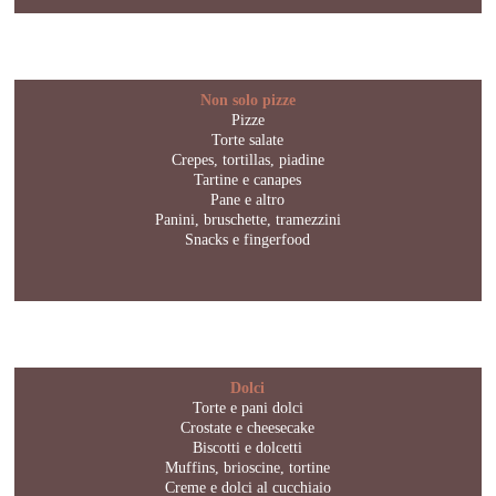
Non solo pizze
Pizze
Torte salate
Crepes, tortillas, piadine
Tartine e canapes
Pane e altro
Panini, bruschette, tramezzini
Snacks e fingerfood
Dolci
Torte e pani dolci
Crostate e cheesecake
Biscotti e dolcetti
Muffins, brioscine, tortine
Creme e dolci al cucchiaio