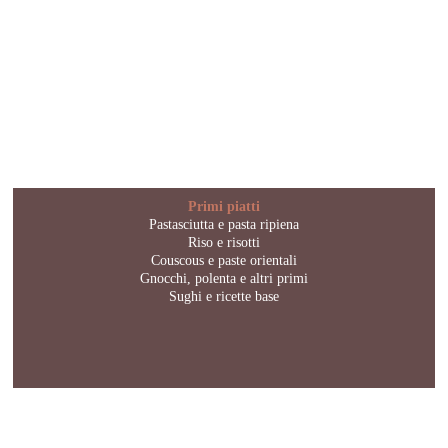
Primi piatti
Pastasciutta e pasta ripiena
Riso e risotti
Couscous e paste orientali
Gnocchi, polenta e altri primi
Sughi e ricette base