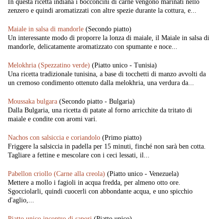
In questa ricetta indiana i bocconcini di carne vengono marinati nello
zenzero e quindi aromatizzati con altre spezie durante la cottura, e...
Maiale in salsa di mandorle
(Secondo piatto)
Un interessante modo di proporre la lonza di maiale, il Maiale in salsa di
mandorle, delicatamente aromatizzato con spumante e noce...
Melokhria (Spezzatino verde)
(Piatto unico - Tunisia)
Una ricetta tradizionale tunisina, a base di tocchetti di manzo avvolti da
un cremoso condimento ottenuto dalla melokhria, una verdura da...
Moussaka bulgara
(Secondo piatto - Bulgaria)
Dalla Bulgaria, una ricetta di patate al forno arricchite da tritato di
maiale e condite con aromi vari.
Nachos con salsiccia e coriandolo
(Primo piatto)
Friggere la salsiccia in padella per 15 minuti, finché non sarà ben cotta.
Tagliare a fettine e mescolare con i ceci lessati, il...
Pabellon criollo (Carne alla creola)
(Piatto unico - Venezuela)
Mettere a mollo i fagioli in acqua fredda, per almeno otto ore.
Sgocciolarli, quindi cuocerli con abbondante acqua, e uno spicchio
d'aglio,...
Piatto unico incontro di sapori
(Piatto unico)