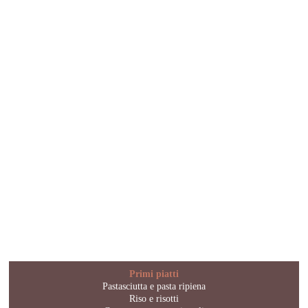
Primi piatti
Pastasciutta e pasta ripiena
Riso e risotti