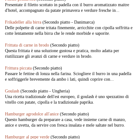
Presentate il filetto scottato in padella con il burro aromatizzato maitre
d'hotel, accompagnato da patate primavera e verdure fresche in...
Frikadeller alla birra
(Secondo piatto - Danimarca)
Delle polpette di carne tritata finemente, arricchite con cipolla soffritta e
cotte lentamente nella birra che le rende morbide e saporite.
Frittata di carne in brodo
(Secondo piatto)
Questa frittata è una soluzione gustosa e pratica, molto adatta per
riutilizzare gli avanzi di carne e verdure in brodo.
Frittura piccata
(Secondo piatto)
Passare le fettine di lonza nella farina. Sciogliere il burro in una padella
e soffriggerle brevemente da ambo i lati, quindi coprire con...
Goulash
(Secondo piatto - Ungheria)
Una ricetta tradizionale dell'est europeo, il goulash è uno spezzatino di
vitello con patate, cipolla e la tradizionale paprika.
Hamburger agrodolce all'anice
(Secondo piatto)
Questo hamburger da preparare a casa, vede insieme carne di manzo,
anice e uvetta, da servire con fresca insalata e mele saltate nel burro.
Hamburger al pepe verde
(Secondo piatto)