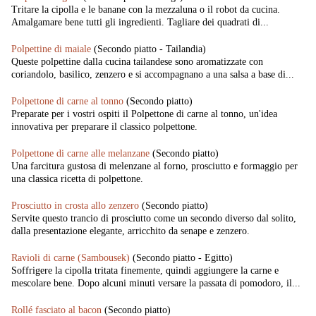
Tritare la cipolla e le banane con la mezzaluna o il robot da cucina.
Amalgamare bene tutti gli ingredienti. Tagliare dei quadrati di...
Polpettine di maiale
(Secondo piatto - Tailandia)
Queste polpettine dalla cucina tailandese sono aromatizzate con
coriandolo, basilico, zenzero e si accompagnano a una salsa a base di...
Polpettone di carne al tonno
(Secondo piatto)
Preparate per i vostri ospiti il Polpettone di carne al tonno, un'idea
innovativa per preparare il classico polpettone.
Polpettone di carne alle melanzane
(Secondo piatto)
Una farcitura gustosa di melenzane al forno, prosciutto e formaggio per
una classica ricetta di polpettone.
Prosciutto in crosta allo zenzero
(Secondo piatto)
Servite questo trancio di prosciutto come un secondo diverso dal solito,
dalla presentazione elegante, arricchito da senape e zenzero.
Ravioli di carne (Sambousek)
(Secondo piatto - Egitto)
Soffrigere la cipolla tritata finemente, quindi aggiungere la carne e
mescolare bene. Dopo alcuni minuti versare la passata di pomodoro, il...
Rollé fasciato al bacon
(Secondo piatto)