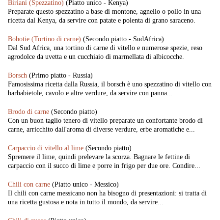
Biriani (Spezzatino)
(Piatto unico - Kenya)
Preparate questo spezzatino a base di montone, agnello o pollo in una
ricetta dal Kenya, da servire con patate e polenta di grano saraceno.
Bobotie (Tortino di carne)
(Secondo piatto - SudAfrica)
Dal Sud Africa, una tortino di carne di vitello e numerose spezie, reso
agrodolce da uvetta e un cucchiaio di marmellata di albicocche.
Borsch
(Primo piatto - Russia)
Famosissima ricetta dalla Russia, il borsch è uno spezzatino di vitello con
barbabietole, cavolo e altre verdure, da servire con panna...
Brodo di carne
(Secondo piatto)
Con un buon taglio tenero di vitello preparate un confortante brodo di
carne, arricchito dall'aroma di diverse verdure, erbe aromatiche e...
Carpaccio di vitello al lime
(Secondo piatto)
Spremere il lime, quindi prelevare la scorza. Bagnare le fettine di
carpaccio con il succo di lime e porre in frigo per due ore. Condire...
Chili con carne
(Piatto unico - Messico)
Il chili con carne messicano non ha bisogno di presentazioni: si tratta di
una ricetta gustosa e nota in tutto il mondo, da servire...