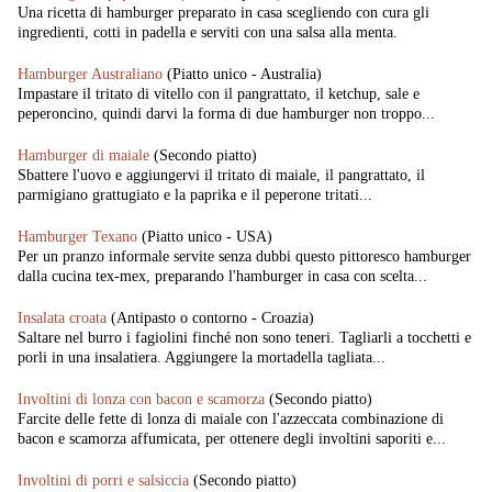
Una ricetta di hamburger preparato in casa scegliendo con cura gli
ingredienti, cotti in padella e serviti con una salsa alla menta.
Hamburger Australiano
(Piatto unico - Australia)
Impastare il tritato di vitello con il pangrattato, il ketchup, sale e
peperoncino, quindi darvi la forma di due hamburger non troppo...
Hamburger di maiale
(Secondo piatto)
Sbattere l'uovo e aggiungervi il tritato di maiale, il pangrattato, il
parmigiano grattugiato e la paprika e il peperone tritati...
Hamburger Texano
(Piatto unico - USA)
Per un pranzo informale servite senza dubbi questo pittoresco hamburger
dalla cucina tex-mex, preparando l'hamburger in casa con scelta...
Insalata croata
(Antipasto o contorno - Croazia)
Saltare nel burro i fagiolini finché non sono teneri. Tagliarli a tocchetti e
porli in una insalatiera. Aggiungere la mortadella tagliata...
Involtini di lonza con bacon e scamorza
(Secondo piatto)
Farcite delle fette di lonza di maiale con l'azzeccata combinazione di
bacon e scamorza affumicata, per ottenere degli involtini saporiti e...
Involtini di porri e salsiccia
(Secondo piatto)