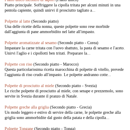
Piatto principale. Soffriggere la cipolla tritata per alcuni minuti in una
pentola capiente, quindi unirvi il prosciutto tagliato a...
Polpette al latte
(Secondo piatto)
Una delle ricette della nonna, queste polpette sono rese morbide
dall'aggiunta di pane ammorbidito nel latte all'impasto.
Polpette aromatizzate al sesamo
(Secondo piatto - Corea)
Impastare la carne tritata con l'uovo sbattuto, la pasta di sesamo e l'aceto.
Unirvi l'aglio e i cipollotti ben tritati. Preparare la...
Polpette con riso
(Secondo piatto - Marocco)
Questa particolarissima ricetta marocchina di polpette di vitello, prevede
l'aggiunta di riso crudo all'impasto. Le polpette andranno cotte...
Polpette di prosciutto al miele
(Secondo piatto - Svezia)
Le ricche polpette di prosciutto al miele, con senape e prezzemolo, sono
servite in Svezia durante il pranzo di Natale.
Polpette greche alla griglia
(Secondo piatto - Grecia)
Un modo leggero e estivo di servire della carne, le polpette greche alla
griglia sono ammorbidite dal gusto della patata e della cipolla...
Polpette Tongane
(Secondo piatto - Tonga)