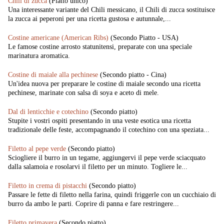
Chili di zucca
(Piatto unico)
Una interessante variante del Chili messicano, il Chili di zucca sostituisce
la zucca ai peperoni per una ricetta gustosa e autunnale,...
Costine americane (American Ribs)
(Secondo Piatto - USA)
Le famose costine arrosto statunitensi, preparate con una speciale
marinatura aromatica.
Costine di maiale alla pechinese
(Secondo piatto - Cina)
Un'idea nuova per preparare le costine di maiale secondo una ricetta
pechinese, marinate con salsa di soya e aceto di mele.
Dal di lenticchie e cotechino
(Secondo piatto)
Stupite i vostri ospiti presentando in una veste esotica una ricetta
tradizionale delle feste, accompagnando il cotechino con una speziata...
Filetto al pepe verde
(Secondo piatto)
Sciogliere il burro in un tegame, aggiungervi il pepe verde sciacquato
dalla salamoia e rosolarvi il filetto per un minuto. Togliere le...
Filetto in crema di pistacchi
(Secondo piatto)
Passare le fette di filetto nella farina, quindi friggerle con un cucchiaio di
burro da ambo le parti. Coprire di panna e fare restringere...
Filetto primavera
(Secondo piatto)