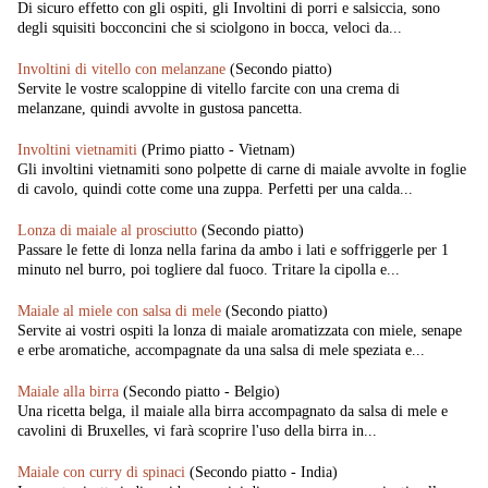
Di sicuro effetto con gli ospiti, gli Involtini di porri e salsiccia, sono
degli squisiti bocconcini che si sciolgono in bocca, veloci da...
Involtini di vitello con melanzane
(Secondo piatto)
Servite le vostre scaloppine di vitello farcite con una crema di
melanzane, quindi avvolte in gustosa pancetta.
Involtini vietnamiti
(Primo piatto - Vietnam)
Gli involtini vietnamiti sono polpette di carne di maiale avvolte in foglie
di cavolo, quindi cotte come una zuppa. Perfetti per una calda...
Lonza di maiale al prosciutto
(Secondo piatto)
Passare le fette di lonza nella farina da ambo i lati e soffriggerle per 1
minuto nel burro, poi togliere dal fuoco. Tritare la cipolla e...
Maiale al miele con salsa di mele
(Secondo piatto)
Servite ai vostri ospiti la lonza di maiale aromatizzata con miele, senape
e erbe aromatiche, accompagnate da una salsa di mele speziata e...
Maiale alla birra
(Secondo piatto - Belgio)
Una ricetta belga, il maiale alla birra accompagnato da salsa di mele e
cavolini di Bruxelles, vi farà scoprire l'uso della birra in...
Maiale con curry di spinaci
(Secondo piatto - India)