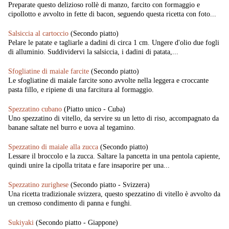
Preparate questo delizioso rollè di manzo, farcito con formaggio e
cipollotto e avvolto in fette di bacon, seguendo questa ricetta con foto...
Salsiccia al cartoccio
(Secondo piatto)
Pelare le patate e tagliarle a dadini di circa 1 cm. Ungere d'olio due fogli
di alluminio. Suddividervi la salsiccia, i dadini di patata,...
Sfogliatine di maiale farcite
(Secondo piatto)
Le sfogliatine di maiale farcite sono avvolte nella leggera e croccante
pasta fillo, e ripiene di una farcitura al formaggio.
Spezzatino cubano
(Piatto unico - Cuba)
Uno spezzatino di vitello, da servire su un letto di riso, accompagnato da
banane saltate nel burro e uova al tegamino.
Spezzatino di maiale alla zucca
(Secondo piatto)
Lessare il broccolo e la zucca. Saltare la pancetta in una pentola capiente,
quindi unire la cipolla tritata e fare insaporire per una...
Spezzatino zurighese
(Secondo piatto - Svizzera)
Una ricetta tradizionale svizzera, questo spezzatino di vitello è avvolto da
un cremoso condimento di panna e funghi.
Sukiyaki
(Secondo piatto - Giappone)