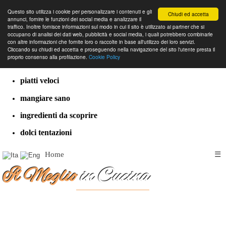
Questo sito utilizza i cookie per personalizzare i contenuti e gli
Chiudi ed accetta
annunci, fornire le funzioni dei social media e analizzare il
traffico. Inoltre fornisce informazioni sul modo in cui il sito è utilizzato ai partner che si
occupano di analisi dei dati web, pubblicità e social media, i quali potrebbero combinarle
con altre informazioni che fornite loro o raccolte in base all'utilizzo dei loro servizi.
cucina dal mondo
Cliccando su chiudi ed accetta e proseguendo nella navigazione del sito l'utente presta il
proprio consenso alla profilazione.
Cookie Policy
ricette classiche
piatti veloci
mangiare sano
ingredienti da scoprire
dolci tentazioni
Home
☰
Il Meglio
in Cucina