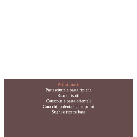
Primi piatti
Pastasciutta e pasta ripiena
Riso e risotti
Couscous e paste orientali
Gnocchi, polenta e altri primi
Sughi e ricette base