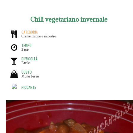
Chili vegetariano invernale
CATEGORIA
Creme, zuppe e minestre
TEMPO
2 ore
DIFFICOLTÀ
Facile
COSTO
Molto basso
PICCANTE