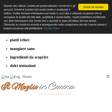
Questo sito utilizza i cookie per personalizzare i contenuti e gli
Chiudi ed accetta
annunci, fornire le funzioni dei social media e analizzare il
traffico. Inoltre fornisce informazioni sul modo in cui il sito è utilizzato ai partner che si
occupano di analisi dei dati web, pubblicità e social media, i quali potrebbero combinarle
con altre informazioni che fornite loro o raccolte in base all'utilizzo dei loro servizi.
cucina dal mondo
Cliccando su chiudi ed accetta e proseguendo nella navigazione del sito l'utente presta il
proprio consenso alla profilazione.
Cookie Policy
ricette classiche
piatti veloci
mangiare sano
ingredienti da scoprire
dolci tentazioni
Home
☰
Il Meglio
in Cucina