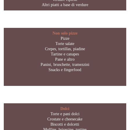
Altri piatti a base di verdure
Non solo pizze
Pizze
Torte salate
Crepes, tortillas, piadine
Tartine e canapes
Pane e altro
Panini, bruschette, tramezzini
Snacks e fingerfood
Dolci
Torte e pani dolci
Crostate e cheesecake
Biscotti e dolcetti
Muffins, brioscine, tortine