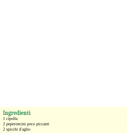
-
Ingredienti
1 cipolla
2 peperoncini poco piccanti
2 spicchi d'aglio