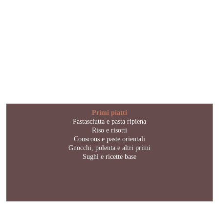
Primi piatti
Pastasciutta e pasta ripiena
Riso e risotti
Couscous e paste orientali
Gnocchi, polenta e altri primi
Sughi e ricette base