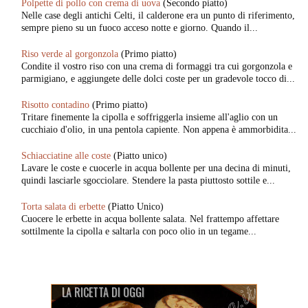
Polpette di pollo con crema di uova
(Secondo piatto)
Nelle case degli antichi Celti, il calderone era un punto di riferimento,
sempre pieno su un fuoco acceso notte e giorno. Quando il...
Riso verde al gorgonzola
(Primo piatto)
Condite il vostro riso con una crema di formaggi tra cui gorgonzola e
parmigiano, e aggiungete delle dolci coste per un gradevole tocco di...
Risotto contadino
(Primo piatto)
Tritare finemente la cipolla e soffriggerla insieme all'aglio con un
cucchiaio d'olio, in una pentola capiente. Non appena è ammorbidita...
Schiacciatine alle coste
(Piatto unico)
Lavare le coste e cuocerle in acqua bollente per una decina di minuti,
quindi lasciarle sgocciolare. Stendere la pasta piuttosto sottile e...
Torta salata di erbette
(Piatto Unico)
Cuocere le erbette in acqua bollente salata. Nel frattempo affettare
sottilmente la cipolla e saltarla con poco olio in un tegame...
LA RICETTA DI OGGI