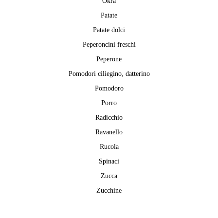
Okra
Patate
Patate dolci
Peperoncini freschi
Peperone
Pomodori ciliegino, datterino
Pomodoro
Porro
Radicchio
Ravanello
Rucola
Spinaci
Zucca
Zucchine