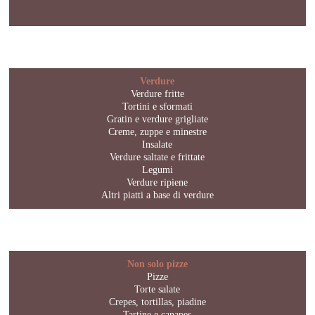
Verdure
Verdure fritte
Tortini e sformati
Gratin e verdure grigliate
Creme, zuppe e minestre
Insalate
Verdure saltate e frittate
Legumi
Verdure ripiene
Altri piatti a base di verdure
Non solo pizze
Pizze
Torte salate
Crepes, tortillas, piadine
Tartine e canapes