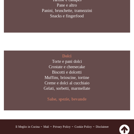
Pane e altro
Panini, bruschette, tramezzini
Snacks e fingerfood
Dolci
Torte e pani dolci
Crostate e cheesecake
Biscotti e dolcetti
Muffins, brioscine, tortine
Creme e dolci al cucchiaio
Gelati, sorbetti, marmellate
Salse, spezie, bevande
-
-
-
-
Il Meglio in Cucina
Mail
Privacy Policy
Cookie Policy
Disclaimer