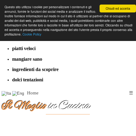
Questo sito utilizza i cookie per personalizzare i contenuti e gli
Chiudi ed accetta
annunci, fornire le funzioni dei social media e analizzare il traffico.
Inoltre fornisce informazioni sul modo in cui il sito è utilizzato ai partner che si occupano di
analisi dei dati web, pubblicità e social media, i quali potrebbero combinarle con altre
informazioni che fornite loro o raccolte in base all'utilizzo dei loro servizi. Cliccando su chiudi
cucina dal mondo
ed accetta e proseguendo nella navigazione del sito l'utente presta il proprio consenso alla
profilazione.
Cookie Policy
ricette classiche
piatti veloci
mangiare sano
ingredienti da scoprire
dolci tentazioni
Home
☰
Il Meglio
in Cucina