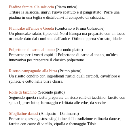
Piadine farcite alla salsiccia
(Piatto unico)
Tritare la salsiccia, unirvi l'uovo sbattuto e il pangrattato. Porre una
piadina in una teglia e distribuirvi il composto di salsiccia,...
Plumcake all'anice e Gouda
(Contorno o Prima Colazione)
Un plumcake salato, tipico del Nord Europa ma preparato con un tocco
orientale dato dal cumino e dall'anice. Ottimo appena sfornato, ideale...
Polpettone di carne al tonno
(Secondo piatto)
Preparate per i vostri ospiti il Polpettone di carne al tonno, un'idea
innovativa per preparare il classico polpettone.
Risotto campagnolo alla birra
(Primo piatto)
Un risotto condito con ingredienti rustici quali carciofi, cavolfiore e
spinaci, e cotto nella birra chiara.
Rollè di tacchino
(Secondo piatto)
Seguendo questa ricetta preparate un ricco rollè di tacchino, farcito con
spinaci, prosciutto, formaggio e frittata alle erbe, da servire...
Sfogliatine danesi
(Antipasto - Danimarca)
Preparate queste gustose sfogliatine dalla tradizione culinaria danese,
farcite con carne di vitello, cipolla e formaggio Tilsit.