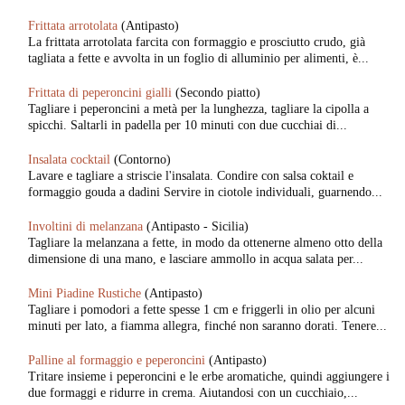
Frittata arrotolata
(Antipasto)
La frittata arrotolata farcita con formaggio e prosciutto crudo, già
tagliata a fette e avvolta in un foglio di alluminio per alimenti, è...
Frittata di peperoncini gialli
(Secondo piatto)
Tagliare i peperoncini a metà per la lunghezza, tagliare la cipolla a
spicchi. Saltarli in padella per 10 minuti con due cucchiai di...
Insalata cocktail
(Contorno)
Lavare e tagliare a striscie l'insalata. Condire con salsa coktail e
formaggio gouda a dadini Servire in ciotole individuali, guarnendo...
Involtini di melanzana
(Antipasto - Sicilia)
Tagliare la melanzana a fette, in modo da ottenerne almeno otto della
dimensione di una mano, e lasciare ammollo in acqua salata per...
Mini Piadine Rustiche
(Antipasto)
Tagliare i pomodori a fette spesse 1 cm e friggerli in olio per alcuni
minuti per lato, a fiamma allegra, finché non saranno dorati. Tenere...
Palline al formaggio e peperoncini
(Antipasto)
Tritare insieme i peperoncini e le erbe aromatiche, quindi aggiungere i
due formaggi e ridurre in crema. Aiutandosi con un cucchiaio,...