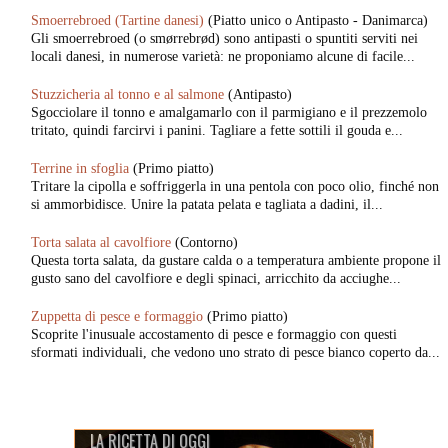
Smoerrebroed (Tartine danesi)
(Piatto unico o Antipasto - Danimarca)
Gli smoerrebroed (o smørrebrød) sono antipasti o spuntiti serviti nei
locali danesi, in numerose varietà: ne proponiamo alcune di facile...
Stuzzicheria al tonno e al salmone
(Antipasto)
Sgocciolare il tonno e amalgamarlo con il parmigiano e il prezzemolo
tritato, quindi farcirvi i panini. Tagliare a fette sottili il gouda e...
Terrine in sfoglia
(Primo piatto)
Tritare la cipolla e soffriggerla in una pentola con poco olio, finché non
si ammorbidisce. Unire la patata pelata e tagliata a dadini, il...
Torta salata al cavolfiore
(Contorno)
Questa torta salata, da gustare calda o a temperatura ambiente propone il
gusto sano del cavolfiore e degli spinaci, arricchito da acciughe...
Zuppetta di pesce e formaggio
(Primo piatto)
Scoprite l'inusuale accostamento di pesce e formaggio con questi
sformati individuali, che vedono uno strato di pesce bianco coperto da...
LA RICETTA DI OGGI