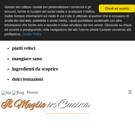
Questo sito utilizza i cookie per personalizzare i contenuti e gli
Chiudi ed accetta
annunci, fornire le funzioni dei social media e analizzare il traffico.
Inoltre fornisce informazioni sul modo in cui il sito è utilizzato ai partner che si occupano di
analisi dei dati web, pubblicità e social media, i quali potrebbero combinarle con altre
informazioni che fornite loro o raccolte in base all'utilizzo dei loro servizi. Cliccando su chiudi
cucina dal mondo
ed accetta e proseguendo nella navigazione del sito l'utente presta il proprio consenso alla
profilazione.
Cookie Policy
ricette classiche
piatti veloci
mangiare sano
ingredienti da scoprire
dolci tentazioni
Home
☰
Il Meglio
in Cucina