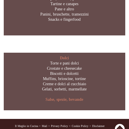
Tartine e canapes
Pane e altro
Panini, bruschette, tramezzini
Snacks e fingerfood
Dolci
Torte e pani dolci
Crostate e cheesecake
Biscotti e dolcetti
Muffins, brioscine, tortine
Creme e dolci al cucchiaio
Gelati, sorbetti, marmellate
Salse, spezie, bevande
-
-
-
-
Il Meglio in Cucina
Mail
Privacy Policy
Cookie Policy
Disclaimer