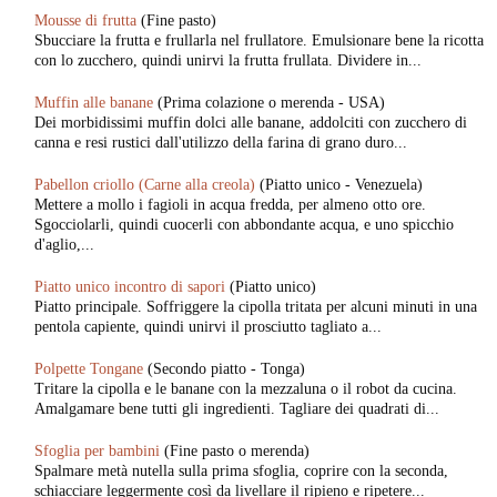
Mousse di frutta
(Fine pasto)
Sbucciare la frutta e frullarla nel frullatore. Emulsionare bene la ricotta
con lo zucchero, quindi unirvi la frutta frullata. Dividere in...
Muffin alle banane
(Prima colazione o merenda - USA)
Dei morbidissimi muffin dolci alle banane, addolciti con zucchero di
canna e resi rustici dall'utilizzo della farina di grano duro...
Pabellon criollo (Carne alla creola)
(Piatto unico - Venezuela)
Mettere a mollo i fagioli in acqua fredda, per almeno otto ore.
Sgocciolarli, quindi cuocerli con abbondante acqua, e uno spicchio
d'aglio,...
Piatto unico incontro di sapori
(Piatto unico)
Piatto principale. Soffriggere la cipolla tritata per alcuni minuti in una
pentola capiente, quindi unirvi il prosciutto tagliato a...
Polpette Tongane
(Secondo piatto - Tonga)
Tritare la cipolla e le banane con la mezzaluna o il robot da cucina.
Amalgamare bene tutti gli ingredienti. Tagliare dei quadrati di...
Sfoglia per bambini
(Fine pasto o merenda)
Spalmare metà nutella sulla prima sfoglia, coprire con la seconda,
schiacciare leggermente così da livellare il ripieno e ripetere...