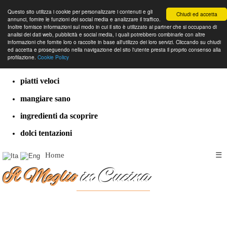
Questo sito utilizza i cookie per personalizzare i contenuti e gli
Chiudi ed accetta
annunci, fornire le funzioni dei social media e analizzare il traffico.
Inoltre fornisce informazioni sul modo in cui il sito è utilizzato ai partner che si occupano di
analisi dei dati web, pubblicità e social media, i quali potrebbero combinarle con altre
informazioni che fornite loro o raccolte in base all'utilizzo dei loro servizi. Cliccando su chiudi
cucina dal mondo
ed accetta e proseguendo nella navigazione del sito l'utente presta il proprio consenso alla
profilazione.
Cookie Policy
ricette classiche
piatti veloci
mangiare sano
ingredienti da scoprire
dolci tentazioni
Home
☰
Il Meglio
in Cucina