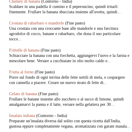
Chutney di banana
(Contorno - India)
Scaldare in una padella il cumino e il peperoncino, quindi tritarli
finemente. Frullare la banana sbucciata insieme all'uvetta, quindi...
Crostata di rabarbaro e mandorle
(Fine pasto)
Una crostata con una croccante base alle mandorle e una farcitura
agrodolce di cocco, banane e rabarbaro, che dona il suo particolare
tocco...
Frittelle di banana
(Fine pasto)
Schiacciare la banana con una forchetta, aggiungervi l'uovo e la farina e
mescolare bene. Versare a cucchiaiate in olio molto caldo e...
Frutta al forno
(Fine pasto)
Porre sul fondo di ogni terrina delle fette sottili di mela, e cospargere
con cannella a piacere. Creare un nuovo strato di fette di...
Gelato di banana
(Fine pasto)
Frullare le banane insieme allo zucchero e al succo di limone, quindi
amalgamarvi la panna e il latte, versare nella gelatiera per 30...
Insalata indiana
(Contorno - India)
Preparate un'insalata diversa dal solito con questa ricetta dall'India,
gustosa eppure completamente vegana, aromatizzata con garam masala...