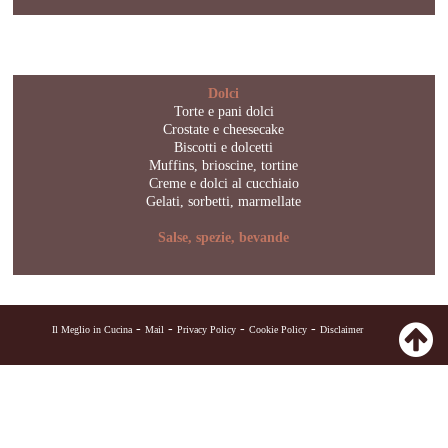
Dolci
Torte e pani dolci
Crostate e cheesecake
Biscotti e dolcetti
Muffins, brioscine, tortine
Creme e dolci al cucchiaio
Gelati, sorbetti, marmellate
Salse, spezie, bevande
-
-
-
-
Il Meglio in Cucina
Mail
Privacy Policy
Cookie Policy
Disclaimer