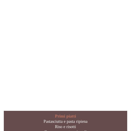
Primi piatti
Pastasciutta e pasta ripiena
Riso e risotti