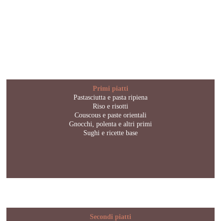
Primi piatti
Pastasciutta e pasta ripiena
Riso e risotti
Couscous e paste orientali
Gnocchi, polenta e altri primi
Sughi e ricette base
Secondi piatti