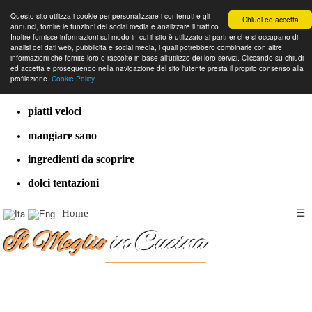
Questo sito utilizza i cookie per personalizzare i contenuti e gli
Chiudi ed accetta
annunci, fornire le funzioni dei social media e analizzare il traffico.
Inoltre fornisce informazioni sul modo in cui il sito è utilizzato ai partner che si occupano di
analisi dei dati web, pubblicità e social media, i quali potrebbero combinarle con altre
informazioni che fornite loro o raccolte in base all'utilizzo dei loro servizi. Cliccando su chiudi
cucina dal mondo
ed accetta e proseguendo nella navigazione del sito l'utente presta il proprio consenso alla
profilazione.
Cookie Policy
ricette classiche
piatti veloci
mangiare sano
ingredienti da scoprire
dolci tentazioni
Home
☰
Il Meglio
in Cucina