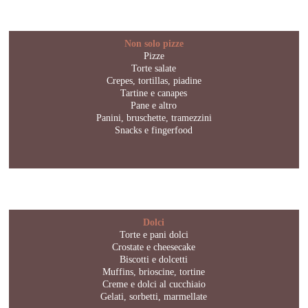
Non solo pizze
Pizze
Torte salate
Crepes, tortillas, piadine
Tartine e canapes
Pane e altro
Panini, bruschette, tramezzini
Snacks e fingerfood
Dolci
Torte e pani dolci
Crostate e cheesecake
Biscotti e dolcetti
Muffins, brioscine, tortine
Creme e dolci al cucchiaio
Gelati, sorbetti, marmellate