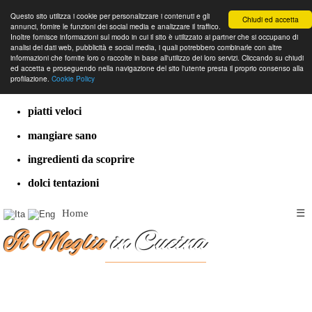
Questo sito utilizza i cookie per personalizzare i contenuti e gli
Chiudi ed accetta
annunci, fornire le funzioni dei social media e analizzare il traffico.
Inoltre fornisce informazioni sul modo in cui il sito è utilizzato ai partner che si occupano di
analisi dei dati web, pubblicità e social media, i quali potrebbero combinarle con altre
informazioni che fornite loro o raccolte in base all'utilizzo dei loro servizi. Cliccando su chiudi
cucina dal mondo
ed accetta e proseguendo nella navigazione del sito l'utente presta il proprio consenso alla
profilazione.
Cookie Policy
ricette classiche
piatti veloci
mangiare sano
ingredienti da scoprire
dolci tentazioni
Home
☰
Il Meglio
in Cucina