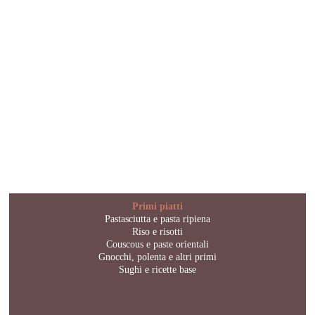
Primi piatti
Pastasciutta e pasta ripiena
Riso e risotti
Couscous e paste orientali
Gnocchi, polenta e altri primi
Sughi e ricette base