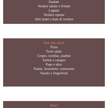
Insalate
Verdure saltate e frittate
Legumi
Verdure ripiene
Altri piatti a base di verdure
Non solo pizze
Pizze
Torte salate
Crepes, tortillas, piadine
Tartine e canapes
Pane e altro
Panini, bruschette, tramezzini
Snacks e fingerfood
Dolci