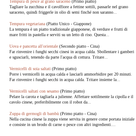
Tempura di pesce al grano saraceno
(Primo piatto)
Tagliare la zucchina e il cavolfiore a fettine sottili, passarle nel grano
saraceno, quindi friggerle in olio di semi finché non saranno...
Tempura vegetariana
(Piatto Unico - Giappone)
La tempura è un piatto tradizionale giapponese, di verdure e frutti di
mare fritti in pastella e serviti su un letto di riso. Questa...
Uova e pancetta all'orientale
(Secondo piatto - Cina)
Far rinvenire i funghi secchi cinesi in acqua calda. Sbollentare i gamberi
e sgusciarli, tenendo da parte l'acqua di cottura. Tritare...
Vermicelli di soia saltati
(Primo piatto)
Porre i vermicelli in acqua calda e lasciarli ammorbidire per 20 minuti.
Far rinvenire i funghi secchi in acqua calda. Tritare insieme la...
Vermicelli saltati con sesamo
(Primo piatto)
Pelare la carota e tagliarla a julienne. Affettare sottilmente la cipolla e il
cavolo cinese, preferibilmente con il robot da...
Zuppa di germogli di bambù
(Primo piatto - Cina)
Nella cucina cinese la zuppa viene servita in genere come portata iniziale
e consiste in un brodo di carne o pesce con altri ingredienti....