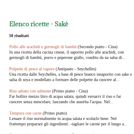
Elenco ricette -
Sakè
10 risultati
Pollo alle arachidi e germogli di bambù
(Secondo piatto - Cina)
In una ricetta della cucina cinese, il saporito pollo alle arachidi, con
germogli di bambù, porro e peperone giallo, condito da na salsa di...
Polpette di pesce al vapore
(Antipasto - Seychelles)
Una ricetta dalle Seychelles, a base di pesce bianco insaporito con sake e
salsa di soya e modellato a formare delle polpette da cuocere al...
Riso saltato con salmone
(Primo piatto - Cina)
Far bollire mezzo litro di acqua salata, quindi versarvi il riso e far
cuocere senza mescolare, lasciando che assorba l'acqua. Nel...
Tempura con carne
(Primo piatto)
Lessare il riso normalmente in acqua salata e scolarlo bene. Nel
frattempo preparare gli ingredienti: -tagliare le carote per il lungo a...