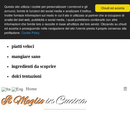
Questo sito utilizza i cookie per personalizzare i contenuti e gli
Chiudi ed accetta
annunci, fornire le funzioni dei social media e analizzare il traffico.
Inoltre fornisce informazioni sul modo in cui il sito è utilizzato ai partner che si occupano di
analisi dei dati web, pubblicità e social media, i quali potrebbero combinarle con altre
informazioni che fornite loro o raccolte in base all'utilizzo dei loro servizi. Cliccando su chiudi
cucina dal mondo
ed accetta e proseguendo nella navigazione del sito l'utente presta il proprio consenso alla
profilazione.
Cookie Policy
ricette classiche
piatti veloci
mangiare sano
ingredienti da scoprire
dolci tentazioni
Home
☰
Il Meglio
in Cucina