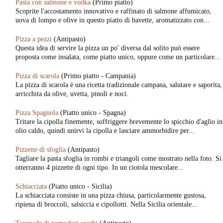
Pasta con salmone e vodka
(Primo piatto)
Scoprite l'accostamento innovativo e raffinato di salmone affumicato,
uova di lompo e olive in questo piatto di bavette, aromatizzato con...
Pizza a pezzi
(Antipasto)
Questa idea di servire la pizza un po' diversa dal solito può essere
proposta come insalata, come piatto unico, oppure come un particolare...
Pizza di scarola
(Primo piatto - Campania)
La pizza di scarola è una ricetta tradizionale campana, salutare e saporita,
arricchita da olive, uvetta, pinoli e noci.
Pizza Spagnola
(Piatto unico - Spagna)
Tritare la cipolla finemente, soffriggere brevemente lo spicchio d'aglio in
olio caldo, quindi unirvi la cipolla e lasciare ammorbidire per...
Pizzette di sfoglia
(Antipasto)
Tagliare la pasta sfoglia in rombi e triangoli come mostrato nella foto. Si
otterranno 4 pizzette di ogni tipo. In un ciotola mescolare...
Schiacciata
(Piatto unico - Sicilia)
La schiacciata consiste in una pizza chiusa, particolarmente gustosa,
ripiena di broccoli, salsiccia e cipollotti. Nella Sicilia orientale...