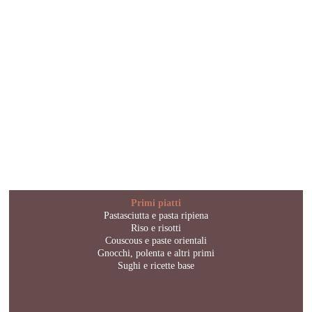
Primi piatti
Pastasciutta e pasta ripiena
Riso e risotti
Couscous e paste orientali
Gnocchi, polenta e altri primi
Sughi e ricette base