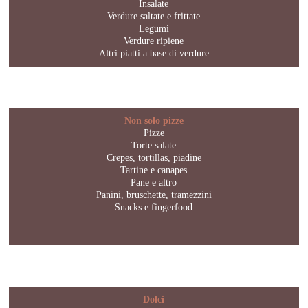
Insalate
Verdure saltate e frittate
Legumi
Verdure ripiene
Altri piatti a base di verdure
Non solo pizze
Pizze
Torte salate
Crepes, tortillas, piadine
Tartine e canapes
Pane e altro
Panini, bruschette, tramezzini
Snacks e fingerfood
Dolci