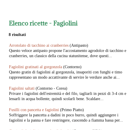
Elenco ricette -
Fagiolini
8 risultati
Arrotolato di tacchino ai cranberries
(Antipasto)
Questo veloce antipasto propone l'accostamento agrodolce di tacchino e
cranberries, un classico della cucina statunitense, dove questi...
Fagiolini gratinati al gorgonzola
(Contorno)
Questo gratin di fagiolini al gorgonzola, insaporiti con funghi e timo
rappresentano un modo accattivante di servire le verdure anche ai...
Fagiolini saltati
(Contorno - Corea)
Privare i fagiolini dell'estremità e del filo, tagliarli in pezzi di 3-4 cm e
lessarli in acqua bollente, quindi scolarli bene. Scaldare...
Fusilli con pancetta e fagiolini
(Primo Piatto)
Soffriggere la pancetta a dadini in poco burro, quindi aggiungere i
fagiolini e la panna e fare restringere, cuocendo a fiamma bassa per...