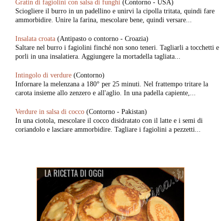
Gratin di fagiolini con salsa di funghi
(Contorno - USA)
Sciogliere il burro in un padellino e unirvi la cipolla tritata, quindi fare
ammorbidire. Unire la farina, mescolare bene, quindi versare...
Insalata croata
(Antipasto o contorno - Croazia)
Saltare nel burro i fagiolini finché non sono teneri. Tagliarli a tocchetti e
porli in una insalatiera. Aggiungere la mortadella tagliata...
Intingolo di verdure
(Contorno)
Infornare la melenzana a 180° per 25 minuti. Nel frattempo tritare la
carota insieme allo zenzero e all'aglio. In una padella capiente,...
Verdure in salsa di cocco
(Contorno - Pakistan)
In una ciotola, mescolare il cocco disidratato con il latte e i semi di
coriandolo e lasciare ammorbidire. Tagliare i fagiolini a pezzetti...
LA RICETTA DI OGGI