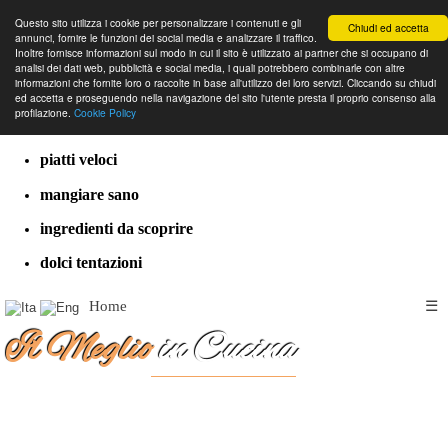
Questo sito utilizza i cookie per personalizzare i contenuti e gli
Chiudi ed accetta
annunci, fornire le funzioni dei social media e analizzare il traffico.
Inoltre fornisce informazioni sul modo in cui il sito è utilizzato ai partner che si occupano di
analisi dei dati web, pubblicità e social media, i quali potrebbero combinarle con altre
informazioni che fornite loro o raccolte in base all'utilizzo dei loro servizi. Cliccando su chiudi
cucina dal mondo
ed accetta e proseguendo nella navigazione del sito l'utente presta il proprio consenso alla
profilazione.
Cookie Policy
ricette classiche
piatti veloci
mangiare sano
ingredienti da scoprire
dolci tentazioni
Home
☰
Il Meglio
in Cucina