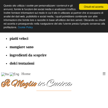
Questo sito utilizza i cookie per personalizzare i contenuti e gli
Chiudi ed accetta
annunci, fornire le funzioni dei social media e analizzare il traffico.
Inoltre fornisce informazioni sul modo in cui il sito è utilizzato ai partner che si occupano di
analisi dei dati web, pubblicità e social media, i quali potrebbero combinarle con altre
informazioni che fornite loro o raccolte in base all'utilizzo dei loro servizi. Cliccando su chiudi
cucina dal mondo
ed accetta e proseguendo nella navigazione del sito l'utente presta il proprio consenso alla
profilazione.
Cookie Policy
ricette classiche
piatti veloci
mangiare sano
ingredienti da scoprire
dolci tentazioni
Home
☰
Il Meglio
in Cucina