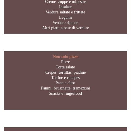
Creme, zuppe e minestre
Insalate
Verdure saltate e frittate
Legumi
Verdure ripiene
Altri piatti a base di verdure
Non solo pizze
Pizze
Torte salate
Crepes, tortillas, piadine
Tartine e canapes
Pane e altro
Panini, bruschette, tramezzini
Snacks e fingerfood