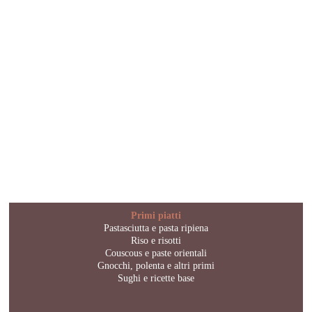
Primi piatti
Pastasciutta e pasta ripiena
Riso e risotti
Couscous e paste orientali
Gnocchi, polenta e altri primi
Sughi e ricette base