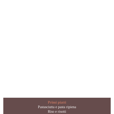
Primi piatti
Pastasciutta e pasta ripiena
Riso e risotti