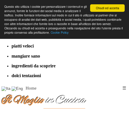
Questo sito utilizza i cookie per personalizzare i contenuti e gli
Chiudi ed accetta
annunci, fornire le funzioni dei social media e analizzare il
traffico. Inoltre fornisce informazioni sul modo in cui il sito è utilizzato ai partner che si
occupano di analisi dei dati web, pubblicità e social media, i quali potrebbero combinarle
con altre informazioni che fornite loro o raccolte in base all'utilizzo dei loro servizi.
cucina dal mondo
Cliccando su chiudi ed accetta e proseguendo nella navigazione del sito l'utente presta il
proprio consenso alla profilazione.
Cookie Policy
ricette classiche
piatti veloci
mangiare sano
ingredienti da scoprire
dolci tentazioni
Home
☰
Il Meglio
in Cucina