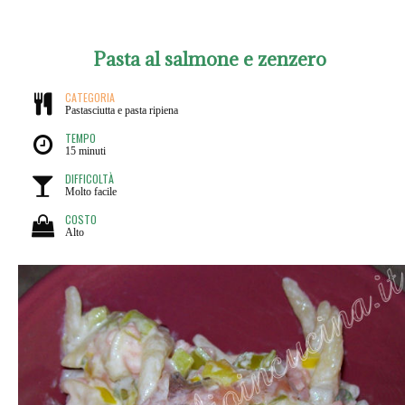
Pasta al salmone e zenzero
CATEGORIA
Pastasciutta e pasta ripiena
TEMPO
15 minuti
DIFFICOLTÀ
Molto facile
COSTO
Alto