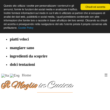
Questo sito utilizza i cookie per personalizzare i contenuti e gli
Chiudi ed accetta
annunci, fornire le funzioni dei social media e analizzare il traffico.
Inoltre fornisce informazioni sul modo in cui il sito è utilizzato ai partner che si occupano di
analisi dei dati web, pubblicità e social media, i quali potrebbero combinarle con altre
informazioni che fornite loro o raccolte in base all'utilizzo dei loro servizi. Cliccando su chiudi
cucina dal mondo
ed accetta e proseguendo nella navigazione del sito l'utente presta il proprio consenso alla
profilazione.
Cookie Policy
ricette classiche
piatti veloci
mangiare sano
ingredienti da scoprire
dolci tentazioni
Home
☰
Il Meglio
in Cucina