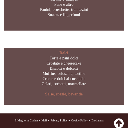
Pane e altro
Panini, bruschette, tramezzini
Snacks e fingerfood
Dolci
Torte e pani dolci
Crostate e cheesecake
Biscotti e dolcetti
Muffins, brioscine, tortine
Creme e dolci al cucchiaio
Gelati, sorbetti, marmellate
Salse, spezie, bevande
-
-
-
-
Il Meglio in Cucina
Mail
Privacy Policy
Cookie Policy
Disclaimer