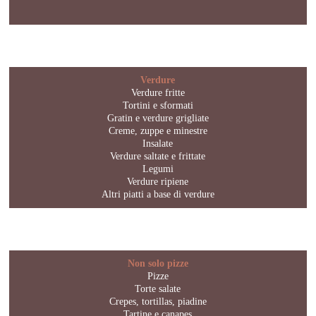
Verdure
Verdure fritte
Tortini e sformati
Gratin e verdure grigliate
Creme, zuppe e minestre
Insalate
Verdure saltate e frittate
Legumi
Verdure ripiene
Altri piatti a base di verdure
Non solo pizze
Pizze
Torte salate
Crepes, tortillas, piadine
Tartine e canapes