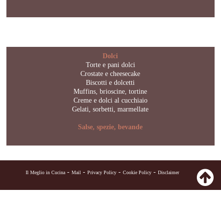
Dolci
Torte e pani dolci
Crostate e cheesecake
Biscotti e dolcetti
Muffins, brioscine, tortine
Creme e dolci al cucchiaio
Gelati, sorbetti, marmellate
Salse, spezie, bevande
-
-
-
-
Il Meglio in Cucina
Mail
Privacy Policy
Cookie Policy
Disclaimer