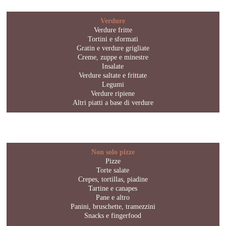
Verdure
Verdure fritte
Tortini e sformati
Gratin e verdure grigliate
Creme, zuppe e minestre
Insalate
Verdure saltate e frittate
Legumi
Verdure ripiene
Altri piatti a base di verdure
Non solo pizze
Pizze
Torte salate
Crepes, tortillas, piadine
Tartine e canapes
Pane e altro
Panini, bruschette, tramezzini
Snacks e fingerfood