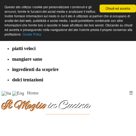
Questo sito utilizza i cookie per personalizzare i contenuti e gli
Chiudi ed accetta
annunci, fornire le funzioni dei social media e analizzare il traffico.
Inoltre fornisce informazioni sul modo in cui il sito è utilizzato ai partner che si occupano di
analisi dei dati web, pubblicità e social media, i quali potrebbero combinarle con altre
informazioni che fornite loro o raccolte in base all'utilizzo dei loro servizi. Cliccando su chiudi
cucina dal mondo
ed accetta e proseguendo nella navigazione del sito l'utente presta il proprio consenso alla
profilazione.
Cookie Policy
ricette classiche
piatti veloci
mangiare sano
ingredienti da scoprire
dolci tentazioni
Home
☰
Il Meglio
in Cucina