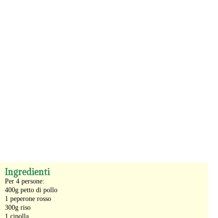
-
Ingredienti
Per 4 persone:
400g petto di pollo
1 peperone rosso
300g riso
1 cipolla