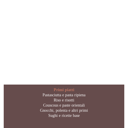
Primi piatti
Pastasciutta e pasta ripiena
Riso e risotti
Couscous e paste orientali
Gnocchi, polenta e altri primi
Sughi e ricette base