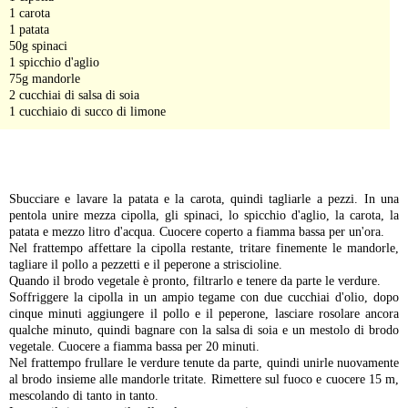
1 carota
1 patata
50g spinaci
1 spicchio d'aglio
75g mandorle
2 cucchiai di salsa di soia
1 cucchiaio di succo di limone
-
Sbucciare e lavare la patata e la carota, quindi tagliarle a pezzi. In una
pentola unire mezza cipolla, gli spinaci, lo spicchio d'aglio, la carota, la
patata e mezzo litro d'acqua. Cuocere coperto a fiamma bassa per un'ora.
Nel frattempo affettare la cipolla restante, tritare finemente le mandorle,
tagliare il pollo a pezzetti e il peperone a striscioline.
Quando il brodo vegetale è pronto, filtrarlo e tenere da parte le verdure.
Soffriggere la cipolla in un ampio tegame con due cucchiai d'olio, dopo
cinque minuti aggiungere il pollo e il peperone, lasciare rosolare ancora
qualche minuto, quindi bagnare con la salsa di soia e un mestolo di brodo
vegetale. Cuocere a fiamma bassa per 20 minuti.
Nel frattempo frullare le verdure tenute da parte, quindi unirle nuovamente
al brodo insieme alle mandorle tritate. Rimettere sul fuoco e cuocere 15 m,
mescolando di tanto in tanto.