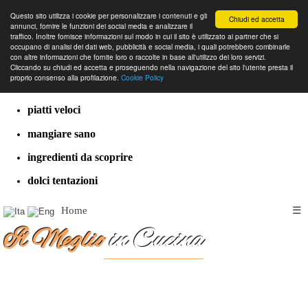
Questo sito utilizza i cookie per personalizzare i contenuti e gli
Chiudi ed accetta
annunci, fornire le funzioni dei social media e analizzare il
traffico. Inoltre fornisce informazioni sul modo in cui il sito è utilizzato ai partner che si
occupano di analisi dei dati web, pubblicità e social media, i quali potrebbero combinarle
con altre informazioni che fornite loro o raccolte in base all'utilizzo dei loro servizi.
cucina dal mondo
Cliccando su chiudi ed accetta e proseguendo nella navigazione del sito l'utente presta il
proprio consenso alla profilazione.
Cookie Policy
ricette classiche
piatti veloci
mangiare sano
ingredienti da scoprire
dolci tentazioni
Home
☰
Il Meglio
in Cucina