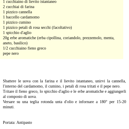
1 cucchiaino di lievito istantaneo
2 cucchiai di farina
1 pizzico cannella
1 baccello cardamomo
1 pizzico cumino
1 pizzico petali di rosa secchi (facoltativo)
1 spicchio d'aglio
20g erbe aromatiche (erba cipollina, coriandolo, prezzemolo, menta,
aneto, basilico)
1/2 cucchiaino fieno greco
pepe nero
-
Sbattere le uova con la farina e il lievito istantaneo, unirvi la cannella,
l'interno del cardamomo, il cumino, i petali di rosa tritati e il pepe nero.
Tritare il fieno greco, lo spicchio d'aglio e le erbe aromatiche e aggiungerli
al composto di uova.
Versare su una teglia rotonda unta d'olio e infornare a 180° per 15-20
minuti.
Portata: Antipasto