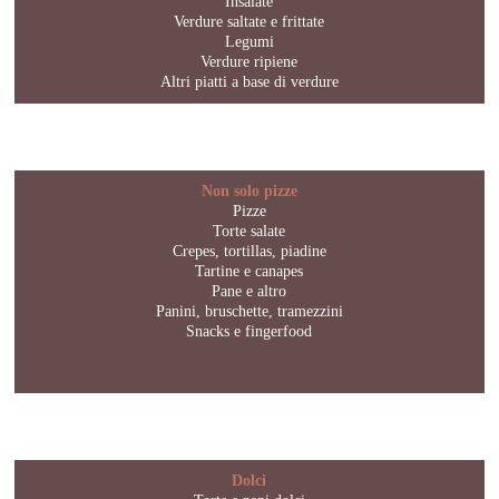
Insalate
Verdure saltate e frittate
Legumi
Verdure ripiene
Altri piatti a base di verdure
Non solo pizze
Pizze
Torte salate
Crepes, tortillas, piadine
Tartine e canapes
Pane e altro
Panini, bruschette, tramezzini
Snacks e fingerfood
Dolci