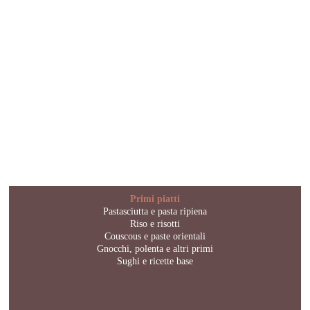
Primi piatti
Pastasciutta e pasta ripiena
Riso e risotti
Couscous e paste orientali
Gnocchi, polenta e altri primi
Sughi e ricette base