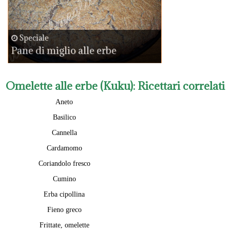
Speciale
Pane di miglio alle erbe
Omelette alle erbe (Kuku)
: Ricettari correlati
Aneto
Basilico
Cannella
Cardamomo
Coriandolo fresco
Cumino
Erba cipollina
Fieno greco
Frittate, omelette