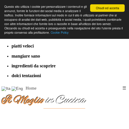
Questo sito utilizza i cookie per personalizzare i contenuti e gli
Chiudi ed accetta
annunci, fornire le funzioni dei social media e analizzare il
traffico. Inoltre fornisce informazioni sul modo in cui il sito è utilizzato ai partner che si
occupano di analisi dei dati web, pubblicità e social media, i quali potrebbero combinarle
con altre informazioni che fornite loro o raccolte in base all'utilizzo dei loro servizi.
cucina dal mondo
Cliccando su chiudi ed accetta e proseguendo nella navigazione del sito l'utente presta il
proprio consenso alla profilazione.
Cookie Policy
ricette classiche
piatti veloci
mangiare sano
ingredienti da scoprire
dolci tentazioni
Home
☰
Il Meglio
in Cucina