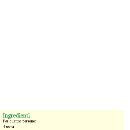
-
Ingredienti
Per quattro persone:
4 uova