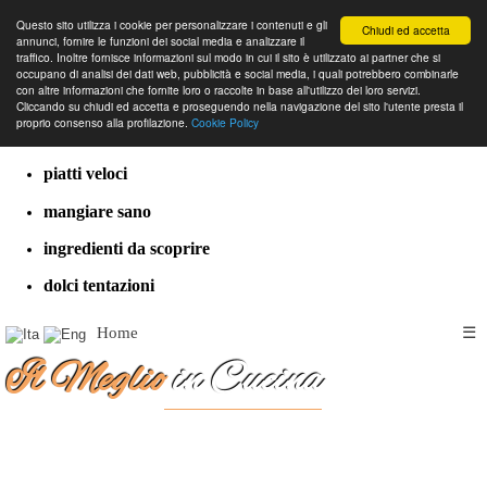
Questo sito utilizza i cookie per personalizzare i contenuti e gli
Chiudi ed accetta
annunci, fornire le funzioni dei social media e analizzare il
traffico. Inoltre fornisce informazioni sul modo in cui il sito è utilizzato ai partner che si
occupano di analisi dei dati web, pubblicità e social media, i quali potrebbero combinarle
con altre informazioni che fornite loro o raccolte in base all'utilizzo dei loro servizi.
cucina dal mondo
Cliccando su chiudi ed accetta e proseguendo nella navigazione del sito l'utente presta il
proprio consenso alla profilazione.
Cookie Policy
ricette classiche
piatti veloci
mangiare sano
ingredienti da scoprire
dolci tentazioni
Home
☰
Il Meglio
in Cucina