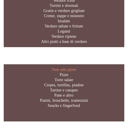
Verdure fritte
Tortini e sformati
Gratin e verdure grigliate
Creme, zuppe e minestre
Insalate
Verdure saltate e frittate
Legumi
Verdure ripiene
Altri piatti a base di verdure
Non solo pizze
Pizze
Torte salate
Crepes, tortillas, piadine
Tartine e canapes
Pane e altro
Panini, bruschette, tramezzini
Snacks e fingerfood