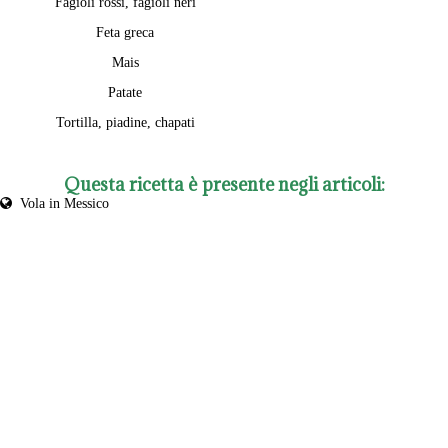
Fagioli rossi, fagioli neri
Feta greca
Mais
Patate
Tortilla, piadine, chapati
Questa ricetta è presente negli articoli:
Vola in Messico