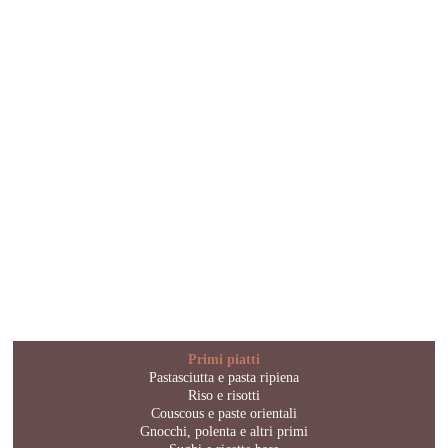
Primi piatti
Pastasciutta e pasta ripiena
Riso e risotti
Couscous e paste orientali
Gnocchi, polenta e altri primi