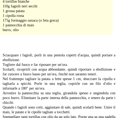
4 tortillas bianche
110g fagioli neri secchi
1 grossa patata
1 cipolla rossa
175g formaggio oaxaca (o feta greca)
1 pannocchia di mais
burro, olio
-
Sciacquare i fagioli, porli in una pentola coperti d'acqua, quindi portare a
ebollizione.
Togliere dal fuoco e far riposare per un'ora.
Scolarli, ricoprirli con acqua abbondante, quindi riportare a ebollizione e
far cuocere a fuoco basso per un'ora, finché non saranno teneri.
Nel frattempo tagliare la patata a fette spesse 1 cm, sbucciare la cipolla e
tagliarla a spicchi. Porle in una teglia, coprirle con un filo d'olio e
infornarle a 180° per un'ora.
Arrostire la pannocchia su una teglia, girandola spesso e ungendola con
poco burro. Eliminare la parte interna della pannocchia, e tenere da parte i
chicchi.
Quando i fagioli sono cotti, aggiustare di sale, quindi scolarli bene. Unire il
mais, le patate e le cipolle tagliate a tocchetti.
Spennellare ogni tortillas con olio da un solo lato. Porne una su una padella