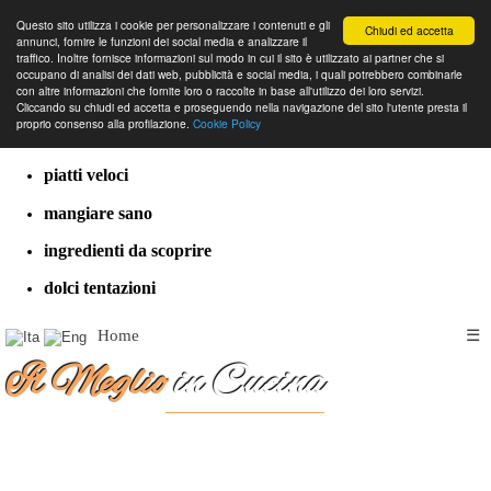
Questo sito utilizza i cookie per personalizzare i contenuti e gli
Chiudi ed accetta
annunci, fornire le funzioni dei social media e analizzare il
traffico. Inoltre fornisce informazioni sul modo in cui il sito è utilizzato ai partner che si
occupano di analisi dei dati web, pubblicità e social media, i quali potrebbero combinarle
con altre informazioni che fornite loro o raccolte in base all'utilizzo dei loro servizi.
cucina dal mondo
Cliccando su chiudi ed accetta e proseguendo nella navigazione del sito l'utente presta il
proprio consenso alla profilazione.
Cookie Policy
ricette classiche
piatti veloci
mangiare sano
ingredienti da scoprire
dolci tentazioni
Home
☰
Il Meglio
in Cucina