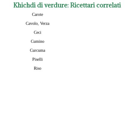
Khichdi di verdure
: Ricettari correlati
Carote
Cavolo, Verza
Ceci
Cumino
Curcuma
Piselli
Riso