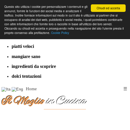
Questo sito utilizza i cookie per personalizzare i contenuti e gli
Chiudi ed accetta
annunci, fornire le funzioni dei social media e analizzare il
traffico. Inoltre fornisce informazioni sul modo in cui il sito è utilizzato ai partner che si
occupano di analisi dei dati web, pubblicità e social media, i quali potrebbero combinarle
con altre informazioni che fornite loro o raccolte in base all'utilizzo dei loro servizi.
cucina dal mondo
Cliccando su chiudi ed accetta e proseguendo nella navigazione del sito l'utente presta il
proprio consenso alla profilazione.
Cookie Policy
ricette classiche
piatti veloci
mangiare sano
ingredienti da scoprire
dolci tentazioni
Home
☰
Il Meglio
in Cucina