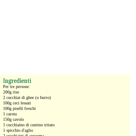
-
Ingredienti
Per tre persone:
200g riso
2 cucchiai di ghee (o burro)
100g ceci lessati
100g piselli freschi
1 carota
150g cavolo
1 cucchiaino di cumino tritato
1 spicchio d'aglio
2 cucchiaini di curcuma