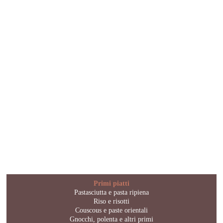
Primi piatti
Pastasciutta e pasta ripiena
Riso e risotti
Couscous e paste orientali
Gnocchi, polenta e altri primi