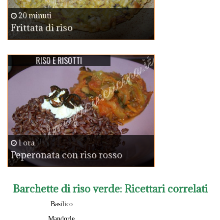
20 minuti
Frittata di riso
RISO E RISOTTI
1 ora
Peperonata con riso rosso
Barchette di riso verde
: Ricettari correlati
Basilico
Mandorle