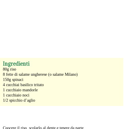
-
Ingredienti
80g riso
8 fette di salame ungherese (o salame Milano)
150g spinaci
4 cucchiai basilico tritato
1 cucchiaio mandorle
1 cucchiaio noci
1/2 spicchio d’aglio
-
Cuocere il riso, scolarlo al dente e tenere da parte.