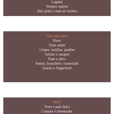
Legumi
Verdure ripiene
Altri piatti a base di verdure
Non solo pizze
Pizze
Torte salate
Crepes, tortillas, piadine
Tartine e canapes
Pane e altro
Panini, bruschette, tramezzini
Snacks e fingerfood
Dolci
Torte e pani dolci
Crostate e cheesecake