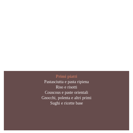
Primi piatti
Pastasciutta e pasta ripiena
Riso e risotti
Couscous e paste orientali
Gnocchi, polenta e altri primi
Sughi e ricette base