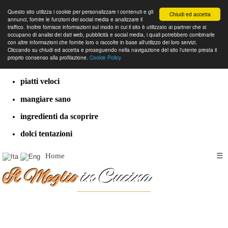
Questo sito utilizza i cookie per personalizzare i contenuti e gli
Chiudi ed accetta
annunci, fornire le funzioni dei social media e analizzare il
traffico. Inoltre fornisce informazioni sul modo in cui il sito è utilizzato ai partner che si
occupano di analisi dei dati web, pubblicità e social media, i quali potrebbero combinarle
con altre informazioni che fornite loro o raccolte in base all'utilizzo dei loro servizi.
cucina dal mondo
Cliccando su chiudi ed accetta e proseguendo nella navigazione del sito l'utente presta il
proprio consenso alla profilazione.
Cookie Policy
ricette classiche
piatti veloci
mangiare sano
ingredienti da scoprire
dolci tentazioni
Home
☰
Il Meglio
in Cucina