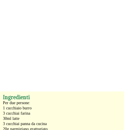
-
Ingredienti
Per due persone:
1 cucchiaio burro
3 cucchiai farina
30ml latte
3 cucchiai panna da cucina
20g parmigiano grattugiato