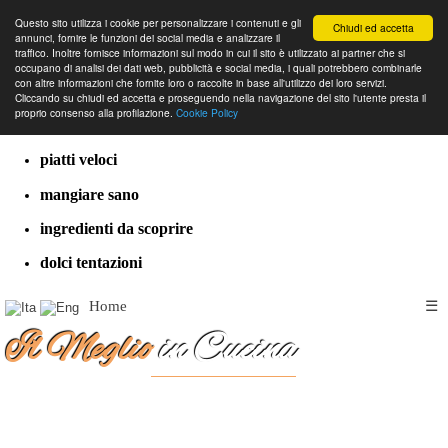
Questo sito utilizza i cookie per personalizzare i contenuti e gli
Chiudi ed accetta
annunci, fornire le funzioni dei social media e analizzare il
traffico. Inoltre fornisce informazioni sul modo in cui il sito è utilizzato ai partner che si
occupano di analisi dei dati web, pubblicità e social media, i quali potrebbero combinarle
con altre informazioni che fornite loro o raccolte in base all'utilizzo dei loro servizi.
cucina dal mondo
Cliccando su chiudi ed accetta e proseguendo nella navigazione del sito l'utente presta il
proprio consenso alla profilazione.
Cookie Policy
ricette classiche
piatti veloci
mangiare sano
ingredienti da scoprire
dolci tentazioni
Home
☰
Il Meglio
in Cucina