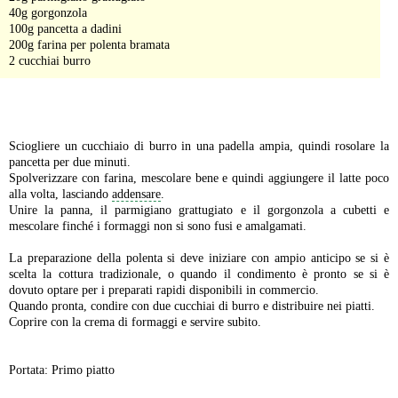
40g gorgonzola
100g pancetta a dadini
200g farina per polenta bramata
2 cucchiai burro
-
Sciogliere un cucchiaio di burro in una padella ampia, quindi rosolare la
pancetta per due minuti.
Spolverizzare con farina, mescolare bene e quindi aggiungere il latte poco
alla volta, lasciando
addensare
.
Unire la panna, il parmigiano grattugiato e il gorgonzola a cubetti e
mescolare finché i formaggi non si sono fusi e amalgamati.
La preparazione della polenta si deve iniziare con ampio anticipo se si è
scelta la cottura tradizionale, o quando il condimento è pronto se si è
dovuto optare per i preparati rapidi disponibili in commercio.
Quando pronta, condire con due cucchiai di burro e distribuire nei piatti.
Coprire con la crema di formaggi e servire subito.
Portata: Primo piatto
-