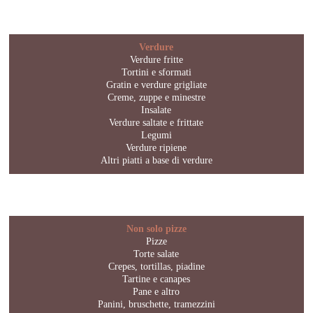
Verdure
Verdure fritte
Tortini e sformati
Gratin e verdure grigliate
Creme, zuppe e minestre
Insalate
Verdure saltate e frittate
Legumi
Verdure ripiene
Altri piatti a base di verdure
Non solo pizze
Pizze
Torte salate
Crepes, tortillas, piadine
Tartine e canapes
Pane e altro
Panini, bruschette, tramezzini