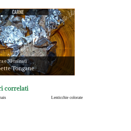
CARNE
ra e 30 minuti
pette Tongane
ri correlati
mais
Lenticchie colorate