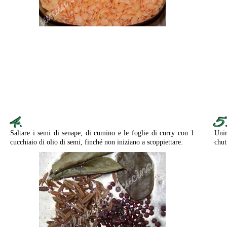
4.
5
Saltare i semi di senape, di cumino e le foglie di curry con 1
Unir
cucchiaio di olio di semi, finché non iniziano a scoppiettare.
chut