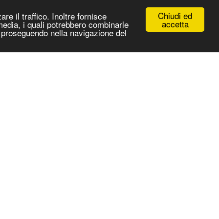
Chiudi ed
re il traffico. Inoltre fornisce
accetta
 media, i quali potrebbero combinarle
 e proseguendo nella navigazione del