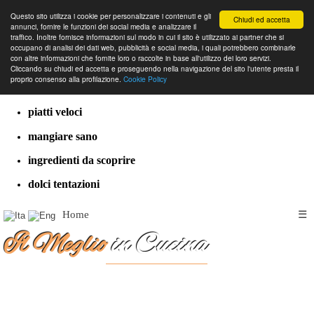
Questo sito utilizza i cookie per personalizzare i contenuti e gli
Chiudi ed accetta
annunci, fornire le funzioni dei social media e analizzare il
traffico. Inoltre fornisce informazioni sul modo in cui il sito è utilizzato ai partner che si
occupano di analisi dei dati web, pubblicità e social media, i quali potrebbero combinarle
con altre informazioni che fornite loro o raccolte in base all'utilizzo dei loro servizi.
cucina dal mondo
Cliccando su chiudi ed accetta e proseguendo nella navigazione del sito l'utente presta il
proprio consenso alla profilazione.
Cookie Policy
ricette classiche
piatti veloci
mangiare sano
ingredienti da scoprire
dolci tentazioni
Home
☰
Il Meglio
in Cucina