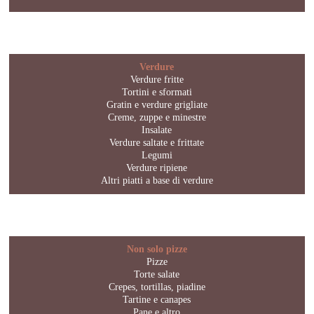
Verdure
Verdure fritte
Tortini e sformati
Gratin e verdure grigliate
Creme, zuppe e minestre
Insalate
Verdure saltate e frittate
Legumi
Verdure ripiene
Altri piatti a base di verdure
Non solo pizze
Pizze
Torte salate
Crepes, tortillas, piadine
Tartine e canapes
Pane e altro