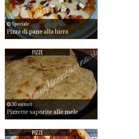
Speciale
Pizza di pane alla birra
PIZZE
30 minuti
Pizzette saporite alle mele
PIZZE