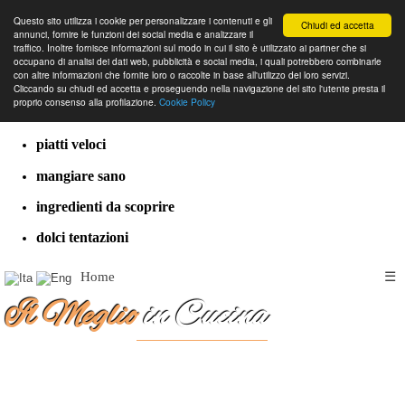
Questo sito utilizza i cookie per personalizzare i contenuti e gli
Chiudi ed accetta
annunci, fornire le funzioni dei social media e analizzare il
traffico. Inoltre fornisce informazioni sul modo in cui il sito è utilizzato ai partner che si
occupano di analisi dei dati web, pubblicità e social media, i quali potrebbero combinarle
con altre informazioni che fornite loro o raccolte in base all'utilizzo dei loro servizi.
cucina dal mondo
Cliccando su chiudi ed accetta e proseguendo nella navigazione del sito l'utente presta il
proprio consenso alla profilazione.
Cookie Policy
ricette classiche
piatti veloci
mangiare sano
ingredienti da scoprire
dolci tentazioni
Home
☰
Il Meglio
in Cucina