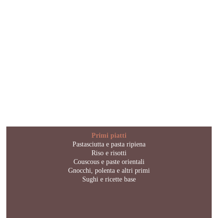
Primi piatti
Pastasciutta e pasta ripiena
Riso e risotti
Couscous e paste orientali
Gnocchi, polenta e altri primi
Sughi e ricette base