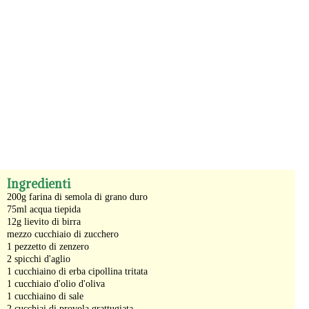
-
Ingredienti
200g farina di semola di grano duro
75ml acqua tiepida
12g lievito di birra
mezzo cucchiaio di zucchero
1 pezzetto di zenzero
2 spicchi d'aglio
1 cucchiaino di erba cipollina tritata
1 cucchiaio d'olio d'oliva
1 cucchiaino di sale
2 cucchiai di provola grattugiata