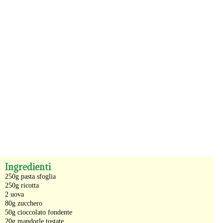
-
Ingredienti
250g pasta sfoglia
250g ricotta
2 uova
80g zucchero
50g cioccolato fondente
20g mandorle tostate