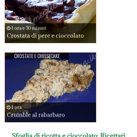
1 ora e 30 minuti
Crostata di pere e cioccolato
CROSTATE E CHEESECAKE
1 ora
Crumble al rabarbaro
Sfoglia di ricotta e cioccolato
: Ricettari