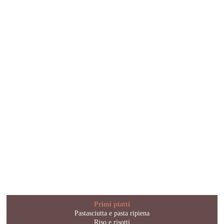
Primi piatti
Pastasciutta e pasta ripiena
Riso e risotti