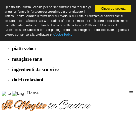
Questo sito utilizza i cookie per personalizzare i contenuti e gli
Chiudi ed accetta
annunci, fornire le funzioni dei social media e analizzare il
traffico. Inoltre fornisce informazioni sul modo in cui il sito è utilizzato ai partner che si
occupano di analisi dei dati web, pubblicità e social media, i quali potrebbero combinarle
con altre informazioni che fornite loro o raccolte in base all'utilizzo dei loro servizi.
cucina dal mondo
Cliccando su chiudi ed accetta e proseguendo nella navigazione del sito l'utente presta il
proprio consenso alla profilazione.
Cookie Policy
ricette classiche
piatti veloci
mangiare sano
ingredienti da scoprire
dolci tentazioni
Home
☰
Il Meglio
in Cucina