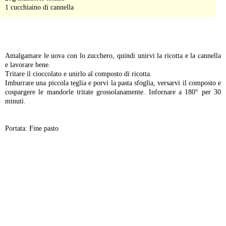
1 cucchiaino di cannella
-
Amalgamare le uova con lo zucchero, quindi unirvi la ricotta e la cannella
e lavorare bene.
Tritare il cioccolato e unirlo al composto di ricotta.
Imburrare una piccola teglia e porvi la pasta sfoglia, versarvi il composto e
cospargere le mandorle tritate grossolanamente. Infornare a 180° per 30
minuti.
Portata: Fine pasto
-