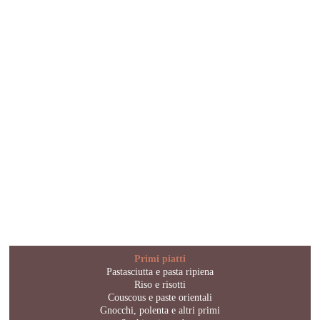
Primi piatti
Pastasciutta e pasta ripiena
Riso e risotti
Couscous e paste orientali
Gnocchi, polenta e altri primi