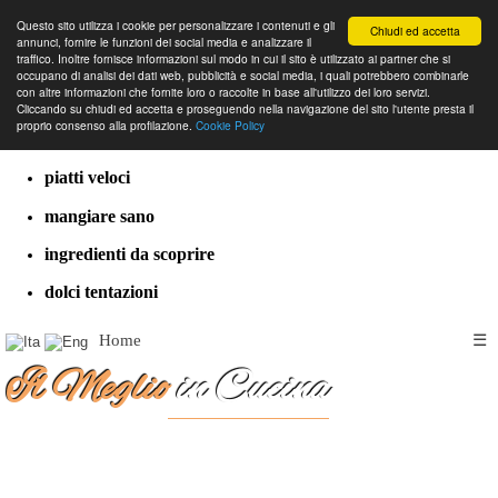
Questo sito utilizza i cookie per personalizzare i contenuti e gli
Chiudi ed accetta
annunci, fornire le funzioni dei social media e analizzare il
traffico. Inoltre fornisce informazioni sul modo in cui il sito è utilizzato ai partner che si
occupano di analisi dei dati web, pubblicità e social media, i quali potrebbero combinarle
con altre informazioni che fornite loro o raccolte in base all'utilizzo dei loro servizi.
cucina dal mondo
Cliccando su chiudi ed accetta e proseguendo nella navigazione del sito l'utente presta il
proprio consenso alla profilazione.
Cookie Policy
ricette classiche
piatti veloci
mangiare sano
ingredienti da scoprire
dolci tentazioni
Home
☰
Il Meglio
in Cucina