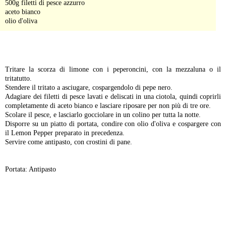
500g filetti di pesce azzurro
aceto bianco
olio d'oliva
-
Tritare la scorza di limone con i peperoncini, con la mezzaluna o il
tritatutto.
Stendere il tritato a asciugare, cospargendolo di pepe nero.
Adagiare dei filetti di pesce lavati e deliscati in una ciotola, quindi coprirli
completamente di aceto bianco e lasciare riposare per non più di tre ore.
Scolare il pesce, e lasciarlo gocciolare in un colino per tutta la notte.
Disporre su un piatto di portata, condire con olio d'oliva e cospargere con
il Lemon Pepper preparato in precedenza.
Servire come antipasto, con crostini di pane.
Portata: Antipasto
-