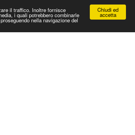
Chiudi ed
re il traffico. Inoltre fornisce
accetta
 media, i quali potrebbero combinarle
 e proseguendo nella navigazione del