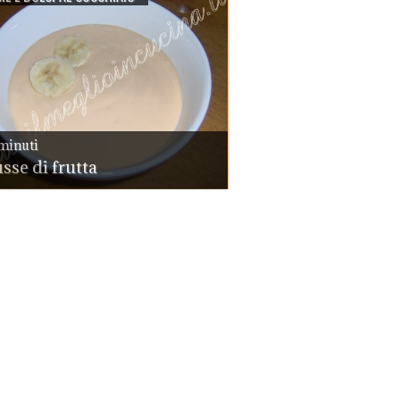
minuti
se di frutta