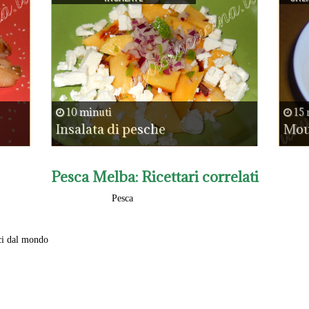
10 minuti
15 
Insalata di pesche
Mous
Pesca Melba
: Ricettari correlati
Pesca
ci dal mondo