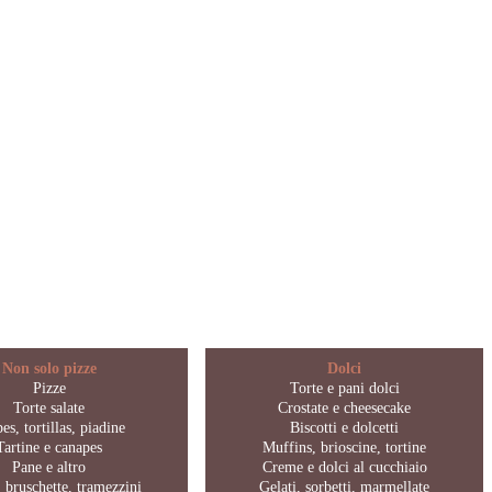
Non solo pizze
Dolci
Pizze
Torte e pani dolci
Torte salate
Crostate e cheesecake
es, tortillas, piadine
Biscotti e dolcetti
Tartine e canapes
Muffins, brioscine, tortine
Pane e altro
Creme e dolci al cucchiaio
 bruschette, tramezzini
Gelati, sorbetti, marmellate