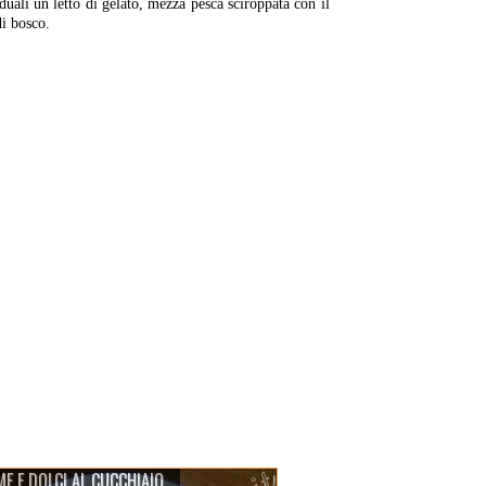
duali un letto di gelato, mezza pesca sciroppata con il
di bosco.
E E DOLCI AL CUCCHIAIO