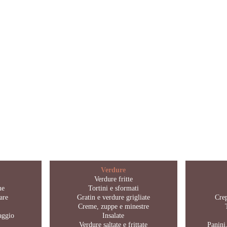
Verdure
Verdure fritte
me
Tortini e sformati
are
Gratin e verdure grigliate
Crep
Creme, zuppe e minestre
maggio
Insalate
Verdure saltate e frittate
Panini,