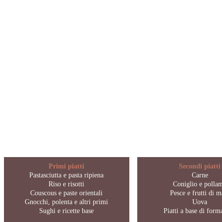
Primi piatti
Secondi piatti
Pastasciutta e pasta ripiena
Carne
Riso e risotti
Coniglio e polla
Couscous e paste orientali
Pesce e frutti di m
Gnocchi, polenta e altri primi
Uova
Sughi e ricette base
Piatti a base di for