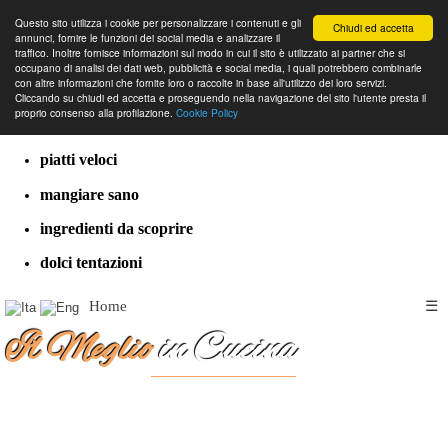
Questo sito utilizza i cookie per personalizzare i contenuti e gli
Chiudi ed accetta
annunci, fornire le funzioni dei social media e analizzare il
traffico. Inoltre fornisce informazioni sul modo in cui il sito è utilizzato ai partner che si
occupano di analisi dei dati web, pubblicità e social media, i quali potrebbero combinarle
con altre informazioni che fornite loro o raccolte in base all'utilizzo dei loro servizi.
cucina dal mondo
Cliccando su chiudi ed accetta e proseguendo nella navigazione del sito l'utente presta il
proprio consenso alla profilazione.
Cookie Policy
ricette classiche
piatti veloci
mangiare sano
ingredienti da scoprire
dolci tentazioni
Home
☰
Il Meglio
in Cucina