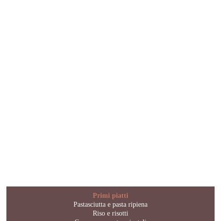
Primi piatti
Pastasciutta e pasta ripiena
Riso e risotti