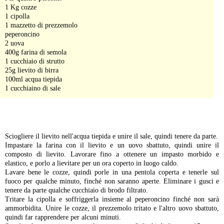
1 Kg cozze
1 cipolla
1 mazzetto di prezzemolo
peperoncino
2 uova
400g farina di semola
1 cucchiaio di strutto
25g lievito di birra
100ml acqua tiepida
1 cucchiaino di sale
-
Sciogliere il lievito nell'acqua tiepida e unire il sale, quindi tenere da parte.
Impastare la farina con il lievito e un uovo sbattuto, quindi unire il
composto di lievito. Lavorare fino a ottenere un impasto morbido e
elastico, e porlo a lievitare per un ora coperto in luogo caldo.
Lavare bene le cozze, quindi porle in una pentola coperta e tenerle sul
fuoco per qualche minuto, finché non saranno aperte. Eliminare i gusci e
tenere da parte qualche cucchiaio di brodo filtrato.
Tritare la cipolla e soffriggerla insieme al peperoncino finché non sarà
ammorbidita. Unire le cozze, il prezzemolo tritato e l'altro uovo sbattuto,
quindi far rapprendere per alcuni minuti.