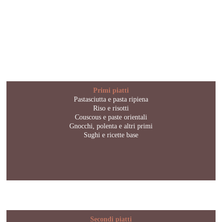
Primi piatti
Pastasciutta e pasta ripiena
Riso e risotti
Couscous e paste orientali
Gnocchi, polenta e altri primi
Sughi e ricette base
Secondi piatti