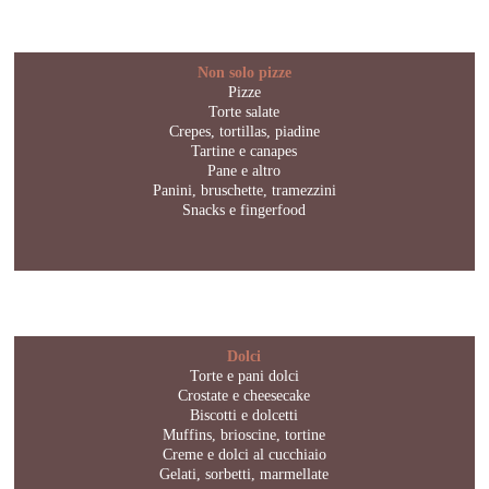
Non solo pizze
Pizze
Torte salate
Crepes, tortillas, piadine
Tartine e canapes
Pane e altro
Panini, bruschette, tramezzini
Snacks e fingerfood
Dolci
Torte e pani dolci
Crostate e cheesecake
Biscotti e dolcetti
Muffins, brioscine, tortine
Creme e dolci al cucchiaio
Gelati, sorbetti, marmellate