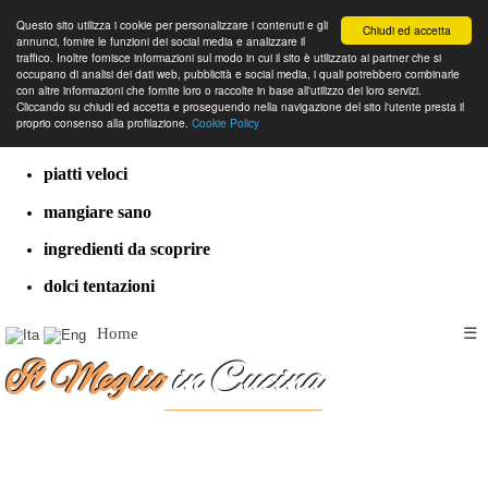
Questo sito utilizza i cookie per personalizzare i contenuti e gli
Chiudi ed accetta
annunci, fornire le funzioni dei social media e analizzare il
traffico. Inoltre fornisce informazioni sul modo in cui il sito è utilizzato ai partner che si
occupano di analisi dei dati web, pubblicità e social media, i quali potrebbero combinarle
con altre informazioni che fornite loro o raccolte in base all'utilizzo dei loro servizi.
cucina dal mondo
Cliccando su chiudi ed accetta e proseguendo nella navigazione del sito l'utente presta il
proprio consenso alla profilazione.
Cookie Policy
ricette classiche
piatti veloci
mangiare sano
ingredienti da scoprire
dolci tentazioni
Home
☰
Il Meglio
in Cucina