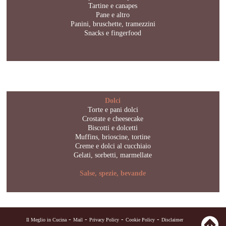
Tartine e canapes
Pane e altro
Panini, bruschette, tramezzini
Snacks e fingerfood
Dolci
Torte e pani dolci
Crostate e cheesecake
Biscotti e dolcetti
Muffins, brioscine, tortine
Creme e dolci al cucchiaio
Gelati, sorbetti, marmellate
Salse, spezie, bevande
-
-
-
-
Il Meglio in Cucina
Mail
Privacy Policy
Cookie Policy
Disclaimer