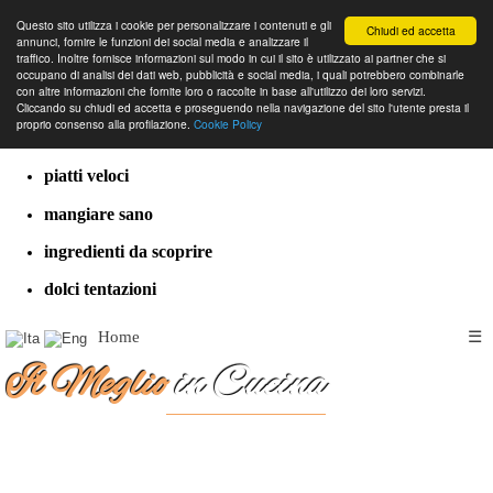
Questo sito utilizza i cookie per personalizzare i contenuti e gli
Chiudi ed accetta
annunci, fornire le funzioni dei social media e analizzare il
traffico. Inoltre fornisce informazioni sul modo in cui il sito è utilizzato ai partner che si
occupano di analisi dei dati web, pubblicità e social media, i quali potrebbero combinarle
con altre informazioni che fornite loro o raccolte in base all'utilizzo dei loro servizi.
cucina dal mondo
Cliccando su chiudi ed accetta e proseguendo nella navigazione del sito l'utente presta il
proprio consenso alla profilazione.
Cookie Policy
ricette classiche
piatti veloci
mangiare sano
ingredienti da scoprire
dolci tentazioni
Home
☰
Il Meglio
in Cucina