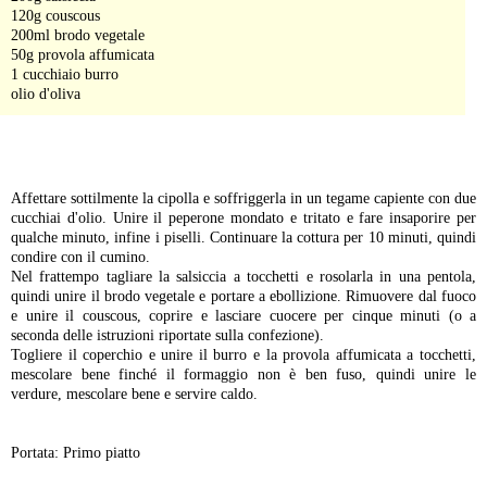
120g couscous
200ml brodo vegetale
50g provola affumicata
1 cucchiaio burro
olio d'oliva
-
Affettare sottilmente la cipolla e soffriggerla in un tegame capiente con due
cucchiai d'olio. Unire il peperone mondato e tritato e fare insaporire per
qualche minuto, infine i piselli. Continuare la cottura per 10 minuti, quindi
condire con il cumino.
Nel frattempo tagliare la salsiccia a tocchetti e rosolarla in una pentola,
quindi unire il brodo vegetale e portare a ebollizione. Rimuovere dal fuoco
e unire il couscous, coprire e lasciare cuocere per cinque minuti (o a
seconda delle istruzioni riportate sulla confezione).
Togliere il coperchio e unire il burro e la provola affumicata a tocchetti,
mescolare bene finché il formaggio non è ben fuso, quindi unire le
verdure, mescolare bene e servire caldo.
Portata: Primo piatto
-