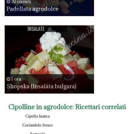
30 minuti
Padellata agrodolce
INSALATE
1 ora
Shopska (Insalata bulgara)
Cipolline in agrodolce
: Ricettari correlati
Cipolla bianca
Coriandolo fresco