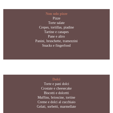
Non solo pizze
Pizze
Torte salate
Crepes, tortillas, piadine
Tartine e canapes
Pane e altro
Panini, bruschette, tramezzini
Snacks e fingerfood
Dolci
Torte e pani dolci
Crostate e cheesecake
Biscotti e dolcetti
Muffins, brioscine, tortine
Creme e dolci al cucchiaio
Gelati, sorbetti, marmellate