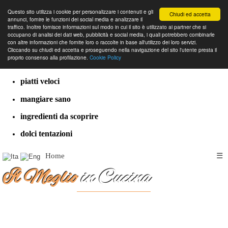
Questo sito utilizza i cookie per personalizzare i contenuti e gli
Chiudi ed accetta
annunci, fornire le funzioni dei social media e analizzare il
traffico. Inoltre fornisce informazioni sul modo in cui il sito è utilizzato ai partner che si
occupano di analisi dei dati web, pubblicità e social media, i quali potrebbero combinarle
con altre informazioni che fornite loro o raccolte in base all'utilizzo dei loro servizi.
cucina dal mondo
Cliccando su chiudi ed accetta e proseguendo nella navigazione del sito l'utente presta il
proprio consenso alla profilazione.
Cookie Policy
ricette classiche
piatti veloci
mangiare sano
ingredienti da scoprire
dolci tentazioni
Home
☰
Il Meglio
in Cucina