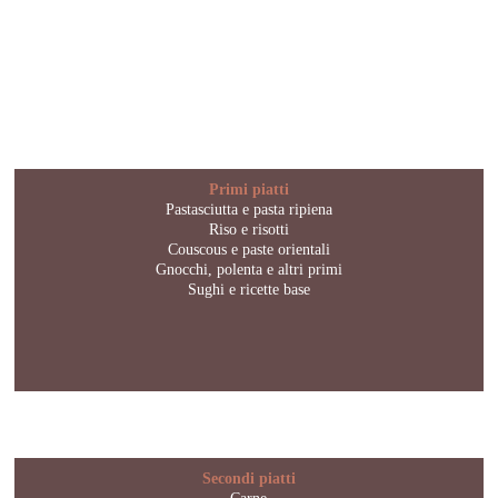
Primi piatti
Pastasciutta e pasta ripiena
Riso e risotti
Couscous e paste orientali
Gnocchi, polenta e altri primi
Sughi e ricette base
Secondi piatti