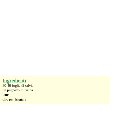
-
Ingredienti
30-40 foglie di salvia
un pugnetto di farina
latte
olio per friggere