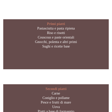
Primi piatti
Pastasciutta e pasta ripiena
Riso e risotti
Couscous e paste orientali
Gnocchi, polenta e altri primi
Sughi e ricette base
Secondi piatti
Carne
Coniglio e pollame
Pesce e frutti di mare
Uova
Piatti a base di formaggio