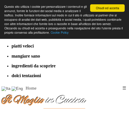
Questo sito utilizza i cookie per personalizzare i contenuti e gli
Chiudi ed accetta
annunci, fornire le funzioni dei social media e analizzare il
traffico. Inoltre fornisce informazioni sul modo in cui il sito è utilizzato ai partner che si
occupano di analisi dei dati web, pubblicità e social media, i quali potrebbero combinarle
con altre informazioni che fornite loro o raccolte in base all'utilizzo dei loro servizi.
cucina dal mondo
Cliccando su chiudi ed accetta e proseguendo nella navigazione del sito l'utente presta il
proprio consenso alla profilazione.
Cookie Policy
ricette classiche
piatti veloci
mangiare sano
ingredienti da scoprire
dolci tentazioni
Home
☰
Il Meglio
in Cucina