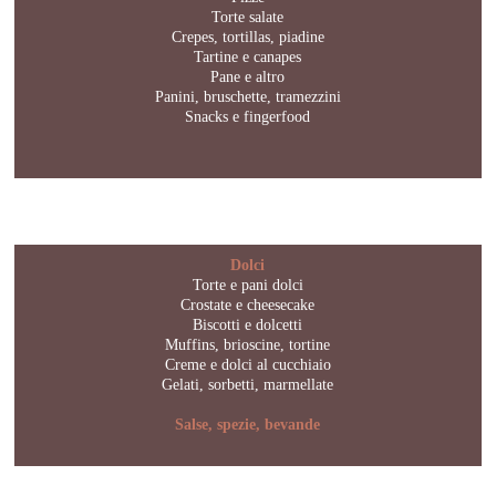
Torte salate
Crepes, tortillas, piadine
Tartine e canapes
Pane e altro
Panini, bruschette, tramezzini
Snacks e fingerfood
Dolci
Torte e pani dolci
Crostate e cheesecake
Biscotti e dolcetti
Muffins, brioscine, tortine
Creme e dolci al cucchiaio
Gelati, sorbetti, marmellate
Salse, spezie, bevande