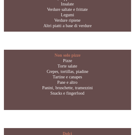
Insalate
Verdure saltate e frittate
Legumi
Verdure ripiene
Altri piatti a base di verdure
Non solo pizze
Pizze
Torte salate
Crepes, tortillas, piadine
Tartine e canapes
Pane e altro
Panini, bruschette, tramezzini
Snacks e fingerfood
Dolci