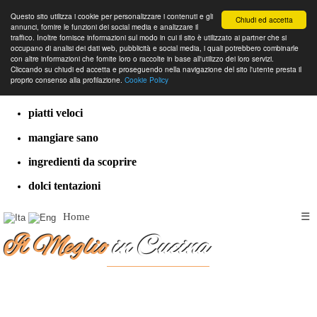
Questo sito utilizza i cookie per personalizzare i contenuti e gli
Chiudi ed accetta
annunci, fornire le funzioni dei social media e analizzare il
traffico. Inoltre fornisce informazioni sul modo in cui il sito è utilizzato ai partner che si
occupano di analisi dei dati web, pubblicità e social media, i quali potrebbero combinarle
con altre informazioni che fornite loro o raccolte in base all'utilizzo dei loro servizi.
cucina dal mondo
Cliccando su chiudi ed accetta e proseguendo nella navigazione del sito l'utente presta il
proprio consenso alla profilazione.
Cookie Policy
ricette classiche
piatti veloci
mangiare sano
ingredienti da scoprire
dolci tentazioni
Home
☰
Il Meglio
in Cucina