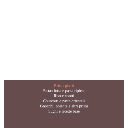
Primi piatti
Pastasciutta e pasta ripiena
Riso e risotti
Couscous e paste orientali
Gnocchi, polenta e altri primi
Sughi e ricette base