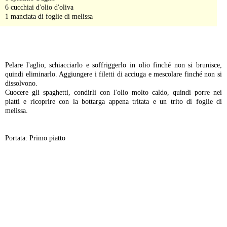
6 cucchiai d'olio d'oliva
1 manciata di foglie di melissa
-
Pelare l'aglio, schiacciarlo e soffriggerlo in olio finché non si brunisce,
quindi eliminarlo. Aggiungere i filetti di acciuga e mescolare finché non si
dissolvono.
Cuocere gli spaghetti, condirli con l'olio molto caldo, quindi porre nei
piatti e ricoprire con la bottarga appena tritata e un trito di foglie di
melissa.
Portata: Primo piatto
-