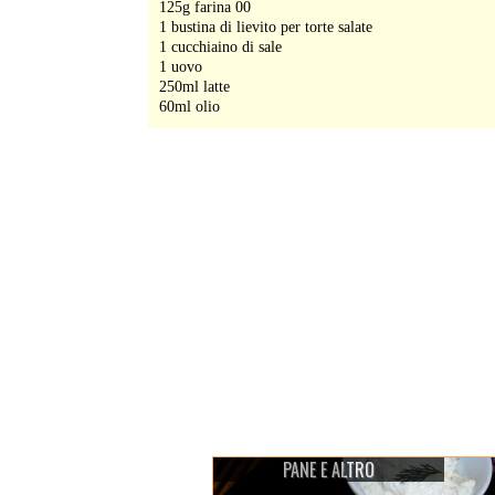
125g farina 00
1 bustina di lievito per torte salate
1 cucchiaino di sale
1 uovo
250ml latte
60ml olio
PANE E ALTRO