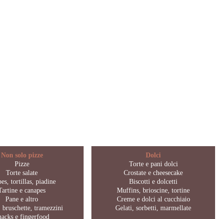
Non solo pizze
Dolci
Pizze
Torte e pani dolci
Torte salate
Crostate e cheesecake
es, tortillas, piadine
Biscotti e dolcetti
Tartine e canapes
Muffins, brioscine, tortine
Pane e altro
Creme e dolci al cucchiaio
 bruschette, tramezzini
Gelati, sorbetti, marmellate
nacks e fingerfood