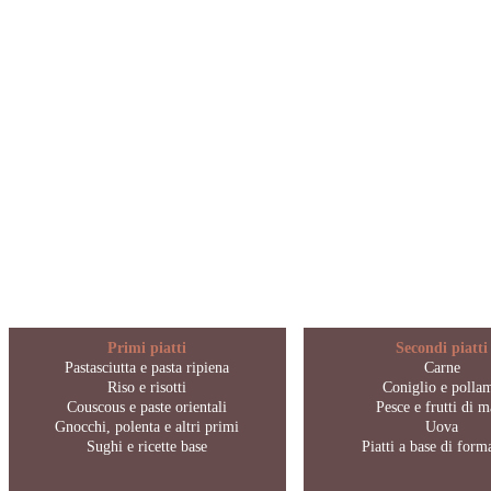
Primi piatti
Secondi piatti
Pastasciutta e pasta ripiena
Carne
Riso e risotti
Coniglio e polla
Couscous e paste orientali
Pesce e frutti di m
Gnocchi, polenta e altri primi
Uova
Sughi e ricette base
Piatti a base di for