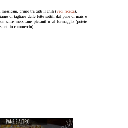
essicani, primo tra tutti il chili (
vedi ricetta
).
liamo di tagliare delle fette sottili dal pane di mais e
con salse messicane piccanti o al formaggio (potete
istenti in commercio).
PANE E ALTRO