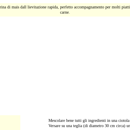
ina di mais dall lievitazione rapida, perfetto accompagnamento per molti piatti 
carne.
-
Mescolare bene tutti gli ingredienti in una ciotola
Versare su una teglia (di diametro 30 cm circa) un