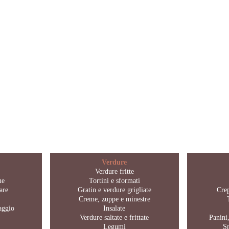
Verdure
Verdure fritte
me
Tortini e sformati
are
Gratin e verdure grigliate
Crep
Creme, zuppe e minestre
maggio
Insalate
Verdure saltate e frittate
Panini,
Legumi
S