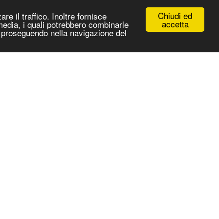
Chiudi ed
re il traffico. Inoltre fornisce
accetta
 media, i quali potrebbero combinarle
 e proseguendo nella navigazione del