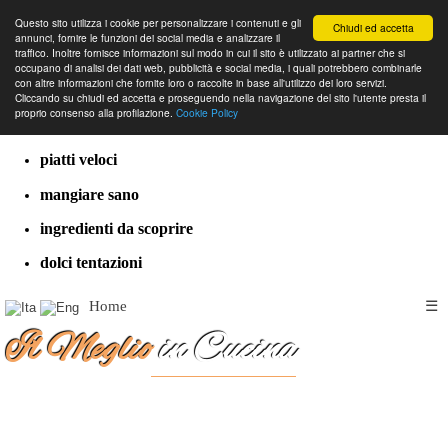
Questo sito utilizza i cookie per personalizzare i contenuti e gli
Chiudi ed accetta
annunci, fornire le funzioni dei social media e analizzare il
traffico. Inoltre fornisce informazioni sul modo in cui il sito è utilizzato ai partner che si
occupano di analisi dei dati web, pubblicità e social media, i quali potrebbero combinarle
con altre informazioni che fornite loro o raccolte in base all'utilizzo dei loro servizi.
cucina dal mondo
Cliccando su chiudi ed accetta e proseguendo nella navigazione del sito l'utente presta il
proprio consenso alla profilazione.
Cookie Policy
ricette classiche
piatti veloci
mangiare sano
ingredienti da scoprire
dolci tentazioni
Home
☰
Il Meglio
in Cucina