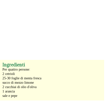
-
Ingredienti
Per quattro persone:
2 cetrioli
25-30 foglie di menta fresca
succo di mezzo limone
2 cucchiai di olio d'oliva
1 arancia
sale e pepe