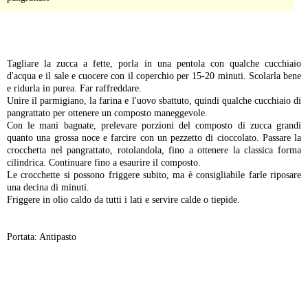
-
Tagliare la zucca a fette, porla in una pentola con qualche cucchiaio
d'acqua e il sale e cuocere con il coperchio per 15-20 minuti. Scolarla bene
e ridurla in purea. Far raffreddare.
Unire il parmigiano, la farina e l'uovo sbattuto, quindi qualche cucchiaio di
pangrattato per ottenere un composto maneggevole.
Con le mani bagnate, prelevare porzioni del composto di zucca grandi
quanto una grossa noce e farcire con un pezzetto di cioccolato. Passare la
crocchetta nel pangrattato, rotolandola, fino a ottenere la classica forma
cilindrica. Continuare fino a esaurire il composto.
Le crocchette si possono friggere subito, ma è consigliabile farle riposare
una decina di minuti.
Friggere in olio caldo da tutti i lati e servire calde o tiepide.
Portata: Antipasto
-