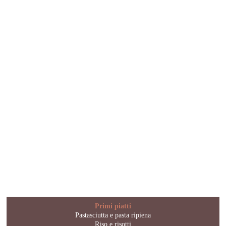
Primi piatti
Pastasciutta e pasta ripiena
Riso e risotti