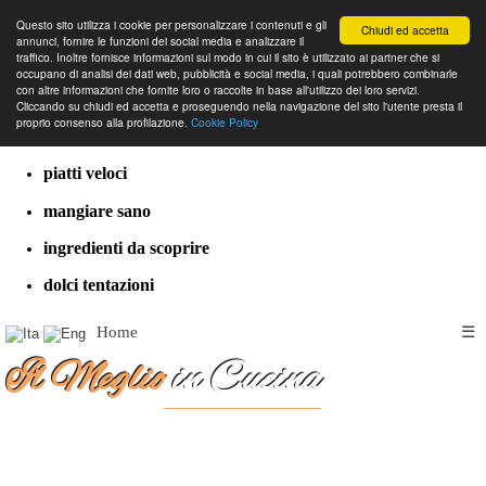
Questo sito utilizza i cookie per personalizzare i contenuti e gli
Chiudi ed accetta
annunci, fornire le funzioni dei social media e analizzare il
traffico. Inoltre fornisce informazioni sul modo in cui il sito è utilizzato ai partner che si
occupano di analisi dei dati web, pubblicità e social media, i quali potrebbero combinarle
con altre informazioni che fornite loro o raccolte in base all'utilizzo dei loro servizi.
cucina dal mondo
Cliccando su chiudi ed accetta e proseguendo nella navigazione del sito l'utente presta il
proprio consenso alla profilazione.
Cookie Policy
ricette classiche
piatti veloci
mangiare sano
ingredienti da scoprire
dolci tentazioni
Home
☰
Il Meglio
in Cucina