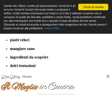
Questo sito utilizza i cookie per personalizzare i contenuti e gli
Chiudi ed accetta
annunci, fornire le funzioni dei social media e analizzare il
traffico. Inoltre fornisce informazioni sul modo in cui il sito è utilizzato ai partner che si
occupano di analisi dei dati web, pubblicità e social media, i quali potrebbero combinarle
con altre informazioni che fornite loro o raccolte in base all'utilizzo dei loro servizi.
cucina dal mondo
Cliccando su chiudi ed accetta e proseguendo nella navigazione del sito l'utente presta il
proprio consenso alla profilazione.
Cookie Policy
ricette classiche
piatti veloci
mangiare sano
ingredienti da scoprire
dolci tentazioni
Home
☰
Il Meglio
in Cucina