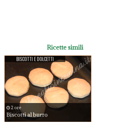
Ricette simili
BISCOTTI E DOLCETTI
2 ore
Biscotti al burro