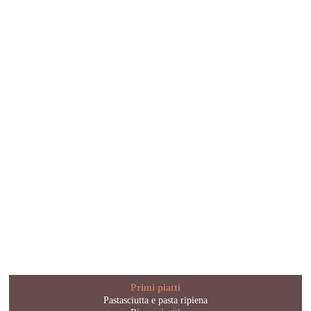
Primi piatti
Pastasciutta e pasta ripiena