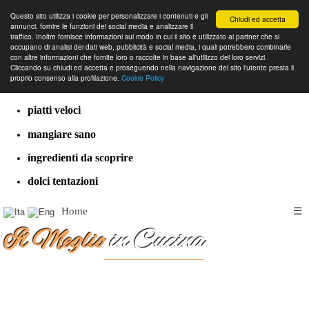
Questo sito utilizza i cookie per personalizzare i contenuti e gli
Chiudi ed accetta
annunci, fornire le funzioni dei social media e analizzare il
traffico. Inoltre fornisce informazioni sul modo in cui il sito è utilizzato ai partner che si
occupano di analisi dei dati web, pubblicità e social media, i quali potrebbero combinarle
con altre informazioni che fornite loro o raccolte in base all'utilizzo dei loro servizi.
cucina dal mondo
Cliccando su chiudi ed accetta e proseguendo nella navigazione del sito l'utente presta il
proprio consenso alla profilazione.
Cookie Policy
ricette classiche
piatti veloci
mangiare sano
ingredienti da scoprire
dolci tentazioni
Home
☰
Il Meglio
in Cucina