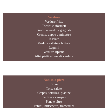
Verdure
Verdure fritte
Tortini e sformati
Gratin e verdure grigliate
Creme, zuppe e minestre
Insalate
Verdure saltate e frittate
Legumi
Verdure ripiene
Altri piatti a base di verdure
Non solo pizze
Pizze
Torte salate
Crepes, tortillas, piadine
Tartine e canapes
Pane e altro
Panini, bruschette, tramezzini