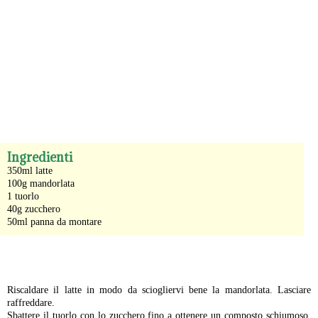
-
Ingredienti
350ml latte
100g mandorlata
1 tuorlo
40g zucchero
50ml panna da montare
-
Riscaldare il latte in modo da sciogliervi bene la mandorlata. Lasciare
raffreddare.
Sbattere il tuorlo con lo zucchero fino a ottenere un composto schiumoso,