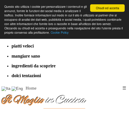
Questo sito utilizza i cookie per personalizzare i contenuti e gli
Chiudi ed accetta
annunci, fornire le funzioni dei social media e analizzare il
traffico. Inoltre fornisce informazioni sul modo in cui il sito è utilizzato ai partner che si
occupano di analisi dei dati web, pubblicità e social media, i quali potrebbero combinarle
con altre informazioni che fornite loro o raccolte in base all'utilizzo dei loro servizi.
cucina dal mondo
Cliccando su chiudi ed accetta e proseguendo nella navigazione del sito l'utente presta il
proprio consenso alla profilazione.
Cookie Policy
ricette classiche
piatti veloci
mangiare sano
ingredienti da scoprire
dolci tentazioni
Home
☰
Il Meglio
in Cucina