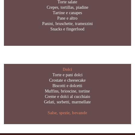
Torte salate
Crepes, tortillas, piadine
Tartine e canapes
Pane e altro
Panini, bruschette, tramezzini
Snacks e fingerfood
Dolci
Torte e pani dolci
Crostate e cheesecake
Biscotti e dolcetti
Muffins, brioscine, tortine
Creme e dolci al cucchiaio
Gelati, sorbetti, marmellate
Salse, spezie, bevande