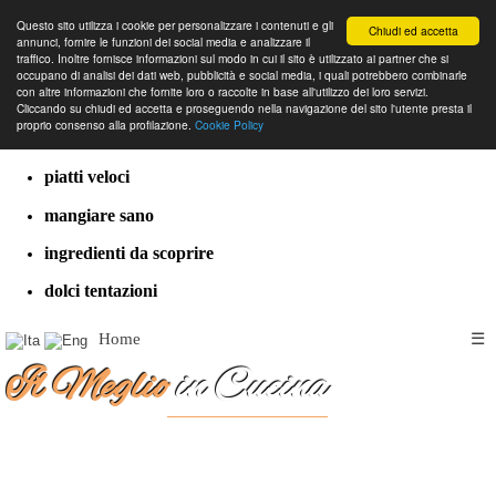
Questo sito utilizza i cookie per personalizzare i contenuti e gli
Chiudi ed accetta
annunci, fornire le funzioni dei social media e analizzare il
traffico. Inoltre fornisce informazioni sul modo in cui il sito è utilizzato ai partner che si
occupano di analisi dei dati web, pubblicità e social media, i quali potrebbero combinarle
con altre informazioni che fornite loro o raccolte in base all'utilizzo dei loro servizi.
cucina dal mondo
Cliccando su chiudi ed accetta e proseguendo nella navigazione del sito l'utente presta il
proprio consenso alla profilazione.
Cookie Policy
ricette classiche
piatti veloci
mangiare sano
ingredienti da scoprire
dolci tentazioni
Home
☰
Il Meglio
in Cucina