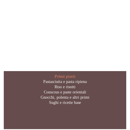
Primi piatti
Pastasciutta e pasta ripiena
Riso e risotti
Couscous e paste orientali
Gnocchi, polenta e altri primi
Sughi e ricette base