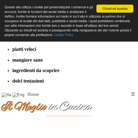
Questo sito utilizza i cookie per personalizzare i contenuti e gli
Chiudi ed accetta
annunci, fornire le funzioni dei social media e analizzare il
traffico. Inoltre fornisce informazioni sul modo in cui il sito è utilizzato ai partner che si
occupano di analisi dei dati web, pubblicità e social media, i quali potrebbero combinarle
con altre informazioni che fornite loro o raccolte in base all'utilizzo dei loro servizi.
cucina dal mondo
Cliccando su chiudi ed accetta e proseguendo nella navigazione del sito l'utente presta il
proprio consenso alla profilazione.
Cookie Policy
ricette classiche
piatti veloci
mangiare sano
ingredienti da scoprire
dolci tentazioni
Home
☰
Il Meglio
in Cucina