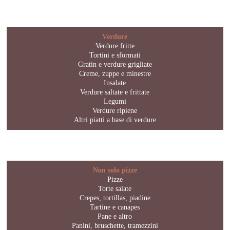
Verdure
Verdure fritte
Tortini e sformati
Gratin e verdure grigliate
Creme, zuppe e minestre
Insalate
Verdure saltate e frittate
Legumi
Verdure ripiene
Altri piatti a base di verdure
Non solo pizze
Pizze
Torte salate
Crepes, tortillas, piadine
Tartine e canapes
Pane e altro
Panini, bruschette, tramezzini