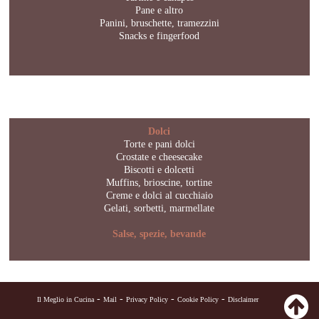
Pane e altro
Panini, bruschette, tramezzini
Snacks e fingerfood
Dolci
Torte e pani dolci
Crostate e cheesecake
Biscotti e dolcetti
Muffins, brioscine, tortine
Creme e dolci al cucchiaio
Gelati, sorbetti, marmellate
Salse, spezie, bevande
-
-
-
-
Il Meglio in Cucina
Mail
Privacy Policy
Cookie Policy
Disclaimer