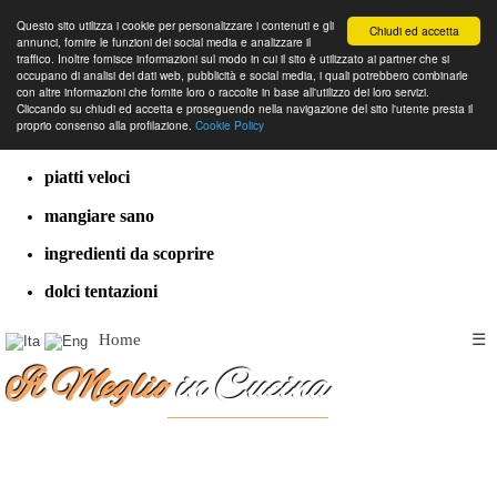
Questo sito utilizza i cookie per personalizzare i contenuti e gli
Chiudi ed accetta
annunci, fornire le funzioni dei social media e analizzare il
traffico. Inoltre fornisce informazioni sul modo in cui il sito è utilizzato ai partner che si
occupano di analisi dei dati web, pubblicità e social media, i quali potrebbero combinarle
con altre informazioni che fornite loro o raccolte in base all'utilizzo dei loro servizi.
cucina dal mondo
Cliccando su chiudi ed accetta e proseguendo nella navigazione del sito l'utente presta il
proprio consenso alla profilazione.
Cookie Policy
ricette classiche
piatti veloci
mangiare sano
ingredienti da scoprire
dolci tentazioni
Home
☰
Il Meglio
in Cucina